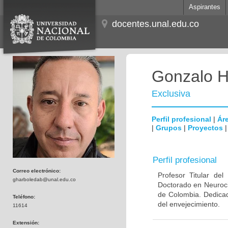
Aspirantes
docentes.unal.edu.co
Gonzalo H
Exclusiva
Perfil profesional
|
Áre
|
Grupos
|
Proyectos
Perfil profesional
Correo electrónico:
Profesor Titular de
gharboledab@unal.edu.co
Doctorado en Neuroci
de Colombia. Dedicad
Teléfono:
del envejecimiento.
11614
Extensión: