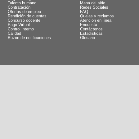
Talento humano
Mapa del sitio
Contratación
Redes Sociales
Ofertas de empleo
FAQ
Rendición de cuentas
Quejas y reclamos
Concurso docente
Atención en línea
Pago Virtual
Encuesta
Control interno
Contáctenos
Calidad
Estadísticas
Buzón de notificaciones
Glosario