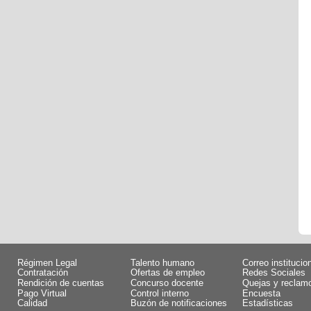
Régimen Legal
Talento humano
Correo institucio
Contratación
Ofertas de empleo
Redes Sociales
Rendición de cuentas
Concurso docente
Quejas y reclam
Pago Virtual
Control interno
Encuesta
Calidad
Buzón de notificaciones
Estadísticas