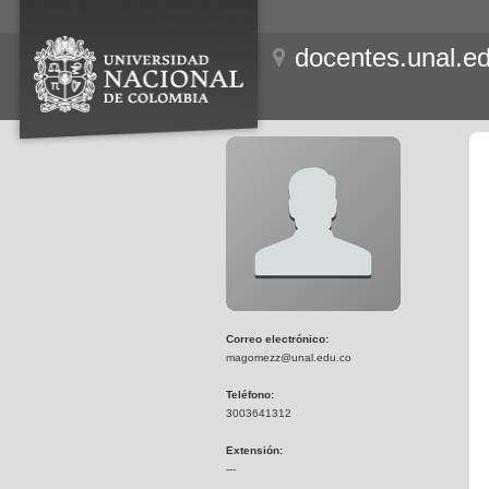
docentes.unal.e
Correo electrónico:
magomezz@unal.edu.co
Teléfono:
3003641312
Extensión:
---