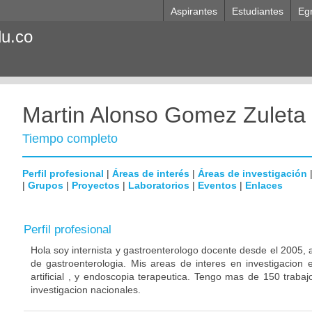
Aspirantes
Estudiantes
Eg
du.co
Martin Alonso Gomez Zuleta
Tiempo completo
Perfil profesional
|
Áreas de interés
|
Áreas de investigación
|
Grupos
|
Proyectos
|
Laboratorios
|
Eventos
|
Enlaces
Perfil profesional
Hola soy internista y gastroenterologo docente desde el 2005, 
de gastroenterologia. Mis areas de interes en investigacion e
artificial , y endoscopia terapeutica. Tengo mas de 150 traba
investigacion nacionales.