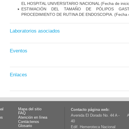
EL HOSPITAL UNIVERSITARIO NACIONAL
(Fecha de inici
ESTIMACIÓN DEL TAMAÑO DE PÓLIPOS GAST
PROCEDIMIENTO DE RUTINA DE ENDOSCOPIA.
(Fecha d
Laboratorios asociados
Eventos
Enlaces
nal
Mapa del sitio
Contacto página web:
FAQ
Avenida El Dorado No. 44 A -
A
os
Atención en línea
40
Contáctenos
Glosario
Edif. Hemeroteca Nacional