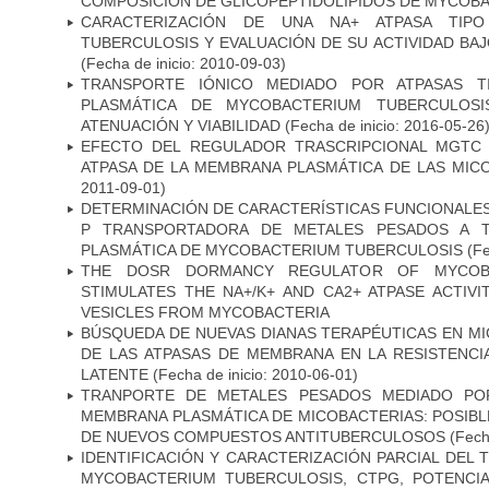
COMPOSICIÓN DE GLICOPEPTIDOLÍPIDOS DE MYCOB
CARACTERIZACIÓN DE UNA NA+ ATPASA TIP
TUBERCULOSIS Y EVALUACIÓN DE SU ACTIVIDAD BA
(Fecha de inicio: 2010-09-03)
TRANSPORTE IÓNICO MEDIADO POR ATPASAS 
PLASMÁTICA DE MYCOBACTERIUM TUBERCULOSI
ATENUACIÓN Y VIABILIDAD
(Fecha de inicio: 2016-05-26
EFECTO DEL REGULADOR TRASCRIPCIONAL MGTC E
ATPASA DE LA MEMBRANA PLASMÁTICA DE LAS MIC
2011-09-01)
DETERMINACIÓN DE CARACTERÍSTICAS FUNCIONALES 
P TRANSPORTADORA DE METALES PESADOS A 
PLASMÁTICA DE MYCOBACTERIUM TUBERCULOSIS
(Fe
THE DOSR DORMANCY REGULATOR OF MYCOBA
STIMULATES THE NA+/K+ AND CA2+ ATPASE ACTIV
VESICLES FROM MYCOBACTERIA
BÚSQUEDA DE NUEVAS DIANAS TERAPÉUTICAS EN MI
DE LAS ATPASAS DE MEMBRANA EN LA RESISTENCIA
LATENTE
(Fecha de inicio: 2010-06-01)
TRANPORTE DE METALES PESADOS MEDIADO POR
MEMBRANA PLASMÁTICA DE MICOBACTERIAS: POSIBLE
DE NUEVOS COMPUESTOS ANTITUBERCULOSOS
(Fecha
IDENTIFICACIÓN Y CARACTERIZACIÓN PARCIAL DEL
MYCOBACTERIUM TUBERCULOSIS, CTPG, POTENCI