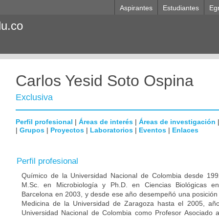
Aspirantes
Estudiantes
Eg
du.co
Carlos Yesid Soto Ospina
Exclusiva
Perfil profesional
|
Áreas de interés
|
Áreas de investigación
|
Grupos
|
Proyectos
|
Laboratorios
|
Eventos
|
Enlaces
Perfil profesional
Químico de la Universidad Nacional de Colombia desde 1992
M.Sc. en Microbiología y Ph.D. en Ciencias Biológicas e
Barcelona en 2003, y desde ese año desempeñó una posición p
Medicina de la Universidad de Zaragoza hasta el 2005, año
Universidad Nacional de Colombia como Profesor Asociado 