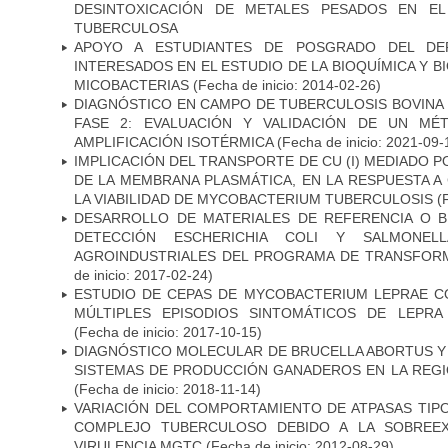
DESINTOXICACIÓN DE METALES PESADOS EN EL
TUBERCULOSA
APOYO A ESTUDIANTES DE POSGRADO DEL DE
INTERESADOS EN EL ESTUDIO DE LA BIOQUÍMICA Y 
MICOBACTERIAS
(Fecha de inicio: 2014-02-26)
DIAGNÓSTICO EN CAMPO DE TUBERCULOSIS BOVINA 
FASE 2: EVALUACIÓN Y VALIDACIÓN DE UN MÉ
AMPLIFICACIÓN ISOTÉRMICA
(Fecha de inicio: 2021-09-
IMPLICACIÓN DEL TRANSPORTE DE CU (I) MEDIADO PO
DE LA MEMBRANA PLASMÁTICA, EN LA RESPUESTA A
LA VIABILIDAD DE MYCOBACTERIUM TUBERCULOSIS
(F
DESARROLLO DE MATERIALES DE REFERENCIA O 
DETECCIÓN ESCHERICHIA COLI Y SALMONE
AGROINDUSTRIALES DEL PROGRAMA DE TRANSFOR
de inicio: 2017-02-24)
ESTUDIO DE CEPAS DE MYCOBACTERIUM LEPRAE 
MÚLTIPLES EPISODIOS SINTOMÁTICOS DE LEPRA
(Fecha de inicio: 2017-10-15)
DIAGNÓSTICO MOLECULAR DE BRUCELLA ABORTUS Y
SISTEMAS DE PRODUCCIÓN GANADEROS EN LA REGI
(Fecha de inicio: 2018-11-14)
VARIACIÓN DEL COMPORTAMIENTO DE ATPASAS TIP
COMPLEJO TUBERCULOSO DEBIDO A LA SOBREEX
VIRULENCIA MGTC
(Fecha de inicio: 2012-08-29)