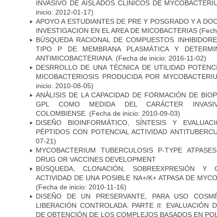
INVASIVO DE AISLADOS CLINICOS DE MYCOBACTER
inicio: 2012-01-17)
APOYO A ESTUDIANTES DE PRE Y POSGRADO Y A DO
INVESTIGACION EN EL AREA DE MICOBACTERIAS
(Fecha
BÚSQUEDA RACIONAL DE COMPUESTOS INHIBIDORES
TIPO P DE MEMBRANA PLASMÁTICA Y DETERMIN
ANTIMICOBACTERIANA.
(Fecha de inicio: 2016-11-02)
DESRROLLO DE UNA TÉCNICA DE UTILIDAD POTENC
MICOBACTERIOSIS PRODUCIDA POR MYCOBACTERI
inicio: 2010-08-05)
ANÁLISIS DE LA CAPACIDAD DE FORMACIÓN DE BIO
GPL COMO MEDIDA DEL CARÁCTER INVASI
COLOMBIENSE.
(Fecha de inicio: 2010-09-03)
DISEÑO BIOINFORMÁTICO, SÍNTESIS Y EVALUAC
PÉPTIDOS CON POTENCIAL ACTIVIDAD ANTITUBERC
07-21)
MYCOBACTERIUM TUBERCULOSIS P-TYPE ATPASES
DRUG OR VACCINES DEVELOPMENT
BÚSQUEDA, CLONACIÓN, SOBREEXPRESIÓN Y 
ACTIVIDAD DE UNA POSIBLE NA+/K+ ATPASA DE MY
(Fecha de inicio: 2010-11-16)
DISEÑO DE UN PRESERVANTE, PARA USO COSMÉ
LIBERACIÓN CONTROLADA. PARTE II: EVALUACIÓN
DE OBTENCIÓN DE LOS COMPLEJOS BASADOS EN POL