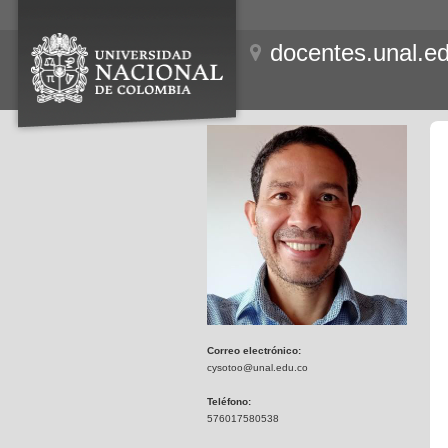
docentes.unal.e
Correo electrónico:
cysotoo@unal.edu.co
Teléfono:
576017580538