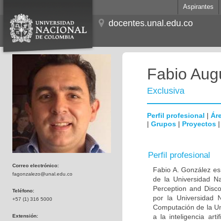
Aspirantes
docentes.unal.edu.co
Fabio Aug
Exclusiva
Perfil profesional
|
Áre
|
Grupos
|
Proyectos
Perfil profesional
Correo electrónico:
Fabio A. González es 
fagonzalezo@unal.edu.co
de la Universidad N
Perception and Disc
Teléfono:
por la Universidad
+57 (1) 316 5000
Computación de la Un
a la inteligencia art
Extensión: