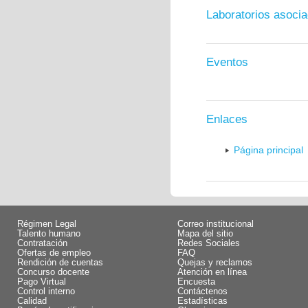
Laboratorios asoci
Eventos
Enlaces
Página principal
Régimen Legal
Correo institucional
Talento humano
Mapa del sitio
Contratación
Redes Sociales
Ofertas de empleo
FAQ
Rendición de cuentas
Quejas y reclamos
Concurso docente
Atención en línea
Pago Virtual
Encuesta
Control interno
Contáctenos
Calidad
Estadísticas