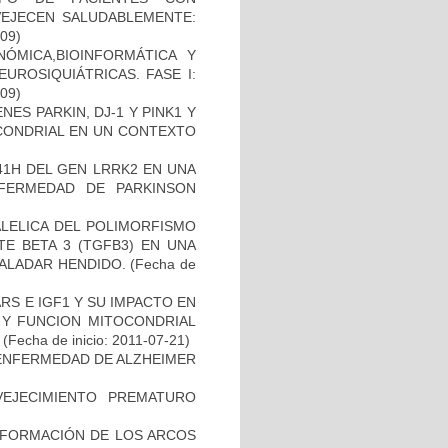
VEJECEN SALUDABLEMENTE:
-09)
ÓMICA,BIOINFORMÁTICA Y
UROSIQUIÁTRICAS. FASE I:
-09)
ES PARKIN, DJ-1 Y PINK1 Y
OCONDRIAL EN UN CONTEXTO
41H DEL GEN LRRK2 EN UNA
FERMEDAD DE PARKINSON
ALELICA DEL POLIMORFISMO
E BETA 3 (TGFB3) EN UNA
PALADAR HENDIDO.
(Fecha de
S E IGF1 Y SU IMPACTO EN
 Y FUNCION MITOCONDRIAL
(Fecha de inicio: 2011-07-21)
ENFERMEDAD DE ALZHEIMER
EJECIMIENTO PREMATURO
 FORMACIÓN DE LOS ARCOS