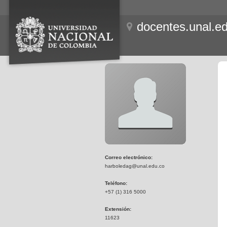
docentes.unal.e
Correo electrónico:
harboledag@unal.edu.co
Teléfono:
+57 (1) 316 5000
Extensión:
11623