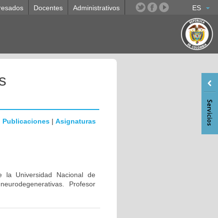
resados
Docentes
Administrativos
ES
s
|
Publicaciones
|
Asignaturas
e la Universidad Nacional de
eurodegenerativas. Profesor