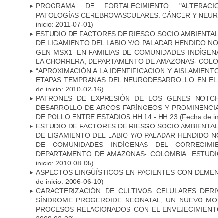
PROGRAMA DE FORTALECIMIENTO "ALTERAC
PATOLOGÍAS CEREBROVASCULARES, CÁNCER Y NEU
inicio: 2011-07-01)
ESTUDIO DE FACTORES DE RIESGO SOCIO AMBIENTAL
DE LIGAMIENTO DEL LABIO Y/O PALADAR HENDIDO N
GEN MSX1, EN FAMILIAS DE COMUNIDADES INDÍGE
LA CHORRERA, DEPARTAMENTO DE AMAZONAS- COLO
“APROXIMACIÒN A LA IDENTIFICACION Y AISLAMIEN
ETAPAS TEMPRANAS DEL NEURODESARROLLO EN EL
de inicio: 2010-02-16)
PATRONES DE EXPRESIÓN DE LOS GENES NOTCH
DESARROLLO DE ARCOS FARÍNGEOS Y PROMINENCIA
DE POLLO ENTRE ESTADIOS HH 14 - HH 23
(Fecha de in
ESTUDIO DE FACTORES DE RIESGO SOCIO AMBIENTAL
DE LIGAMIENTO DEL LABIO Y/O PALADAR HENDIDO N
DE COMUNIDADES INDÍGENAS DEL CORREGIMI
DEPARTAMENTO DE AMAZONAS- COLOMBIA: ESTUDI
inicio: 2010-08-05)
ASPECTOS LINGÜÍSTICOS EN PACIENTES CON DEMEN
de inicio: 2006-06-10)
CARACTERIZACIÓN DE CULTIVOS CELULARES DER
SÍNDROME PROGEROIDE NEONATAL, UN NUEVO MO
PROCESOS RELACIONADOS CON EL ENVEJECIMIEN