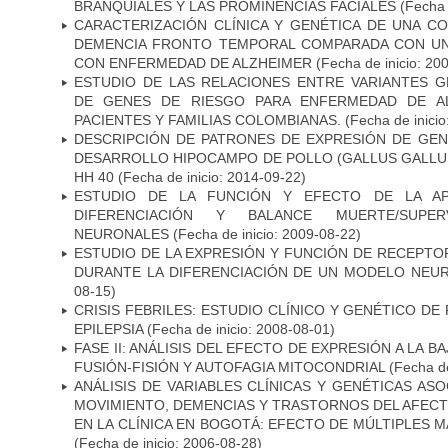
BRANQUIALES Y LAS PROMINENCIAS FACIALES
(Fecha 
CARACTERIZACIÓN CLÍNICA Y GENÉTICA DE UNA C
DEMENCIA FRONTO TEMPORAL COMPARADA CON UN
CON ENFERMEDAD DE ALZHEIMER
(Fecha de inicio: 20
ESTUDIO DE LAS RELACIONES ENTRE VARIANTES G
DE GENES DE RIESGO PARA ENFERMEDAD DE AL
PACIENTES Y FAMILIAS COLOMBIANAS.
(Fecha de inicio
DESCRIPCIÓN DE PATRONES DE EXPRESIÓN DE GEN
DESARROLLO HIPOCAMPO DE POLLO (GALLUS GALLUS)
HH 40
(Fecha de inicio: 2014-09-22)
ESTUDIO DE LA FUNCIÓN Y EFECTO DE LA AP
DIFERENCIACIÓN Y BALANCE MUERTE/SUPE
NEURONALES
(Fecha de inicio: 2009-08-22)
ESTUDIO DE LA EXPRESIÓN Y FUNCIÓN DE RECEPTO
DURANTE LA DIFERENCIACIÓN DE UN MODELO NEU
08-15)
CRISIS FEBRILES: ESTUDIO CLÍNICO Y GENÉTICO D
EPILEPSIA
(Fecha de inicio: 2008-08-01)
FASE II: ANÁLISIS DEL EFECTO DE EXPRESIÓN A LA B
FUSIÓN-FISIÓN Y AUTOFAGIA MITOCONDRIAL
(Fecha de
ANÁLISIS DE VARIABLES CLÍNICAS Y GENÉTICAS AS
MOVIMIENTO, DEMENCIAS Y TRASTORNOS DEL AFEC
EN LA CLÍNICA EN BOGOTÁ: EFECTO DE MÚLTIPLES 
(Fecha de inicio: 2006-08-28)