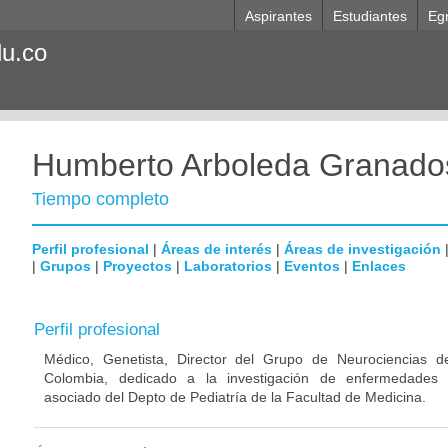
Aspirantes
Estudiantes
Eg
du.co
Humberto Arboleda Granado
Tiempo completo
Perfil profesional
|
Áreas de interés
|
Áreas de investigación
|
Grupos
|
Proyectos
|
Laboratorios
|
Eventos
|
Enlaces
Perfil profesional
Médico, Genetista, Director del Grupo de Neurociencias d
Colombia, dedicado a la investigación de enfermedades n
asociado del Depto de Pediatría de la Facultad de Medicina.