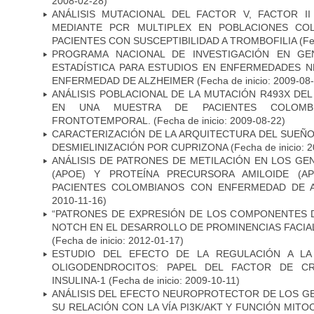
2008-02-28)
ANÁLISIS MUTACIONAL DEL FACTOR V, FACTOR I
MEDIANTE PCR MULTIPLEX EN POBLACIONES CO
PACIENTES CON SUSCEPTIBILIDAD A TROMBOFILIA
(Fe
PROGRAMA NACIONAL DE INVESTIGACIÓN EN GEN
ESTADÍSTICA PARA ESTUDIOS EN ENFERMEDADES NE
ENFERMEDAD DE ALZHEIMER
(Fecha de inicio: 2009-08
ANÁLISIS POBLACIONAL DE LA MUTACIÓN R493X DE
EN UNA MUESTRA DE PACIENTES COLOMB
FRONTOTEMPORAL.
(Fecha de inicio: 2009-08-22)
CARACTERIZACIÓN DE LA ARQUITECTURA DEL SUEÑ
DESMIELINIZACIÓN POR CUPRIZONA
(Fecha de inicio: 
ANÁLISIS DE PATRONES DE METILACIÓN EN LOS GE
(APOE) Y PROTEÍNA PRECURSORA AMILOIDE (A
PACIENTES COLOMBIANOS CON ENFERMEDAD DE 
2010-11-16)
“PATRONES DE EXPRESIÓN DE LOS COMPONENTES D
NOTCH EN EL DESARROLLO DE PROMINENCIAS FACIA
(Fecha de inicio: 2012-01-17)
ESTUDIO DEL EFECTO DE LA REGULACIÓN A LA
OLIGODENDROCITOS: PAPEL DEL FACTOR DE CR
INSULINA-1
(Fecha de inicio: 2009-10-11)
ANÁLISIS DEL EFECTO NEUROPROTECTOR DE LOS GEN
SU RELACIÓN CON LA VÍA PI3K/AKT Y FUNCIÓN MIT