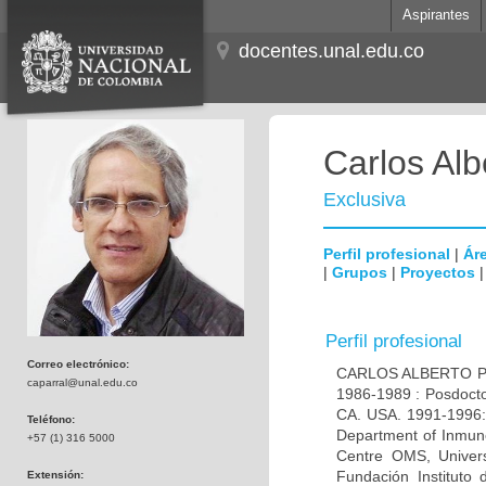
Aspirantes
docentes.unal.edu.co
Carlos Alb
Exclusiva
Perfil profesional
|
Áre
|
Grupos
|
Proyectos
Perfil profesional
Correo electrónico:
CARLOS ALBERTO PAR
caparral@unal.edu.co
1986-1989 : Posdocto
CA. USA. 1991-1996: 
Teléfono:
Department of Inmuno
+57 (1) 316 5000
Centre OMS, Univers
Fundación Instituto
Extensión: