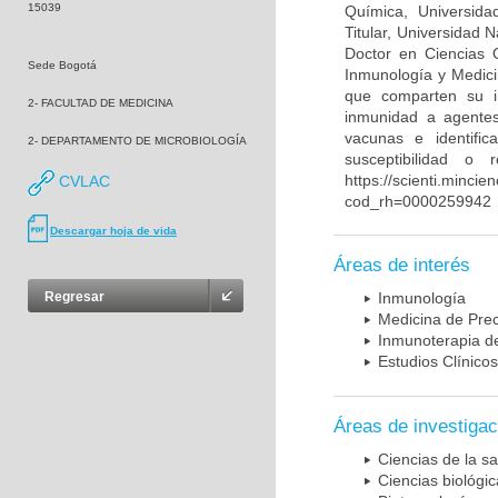
15039
Química, Universida
Titular, Universidad
Doctor en Ciencias 
Sede Bogotá
Inmunología y Medici
que comparten su in
2- FACULTAD DE MEDICINA
inmunidad a agentes 
vacunas e identifi
2- DEPARTAMENTO DE MICROBIOLOGÍA
susceptibilidad o
https://scienti.mincie
CVLAC
cod_rh=0000259942
Descargar hoja de vida
Áreas de interés
Regresar
Inmunología
Medicina de Prec
Inmunoterapia d
Estudios Clínicos
Áreas de investigac
Ciencias de la sa
Ciencias biológi