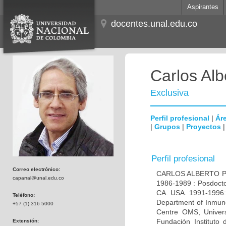
Aspirantes
docentes.unal.edu.co
Carlos Alb
Exclusiva
Perfil profesional
|
Áre
|
Grupos
|
Proyectos
Perfil profesional
Correo electrónico:
CARLOS ALBERTO PAR
caparral@unal.edu.co
1986-1989 : Posdocto
CA. USA. 1991-1996: 
Teléfono:
Department of Inmuno
+57 (1) 316 5000
Centre OMS, Univers
Fundación Instituto
Extensión: