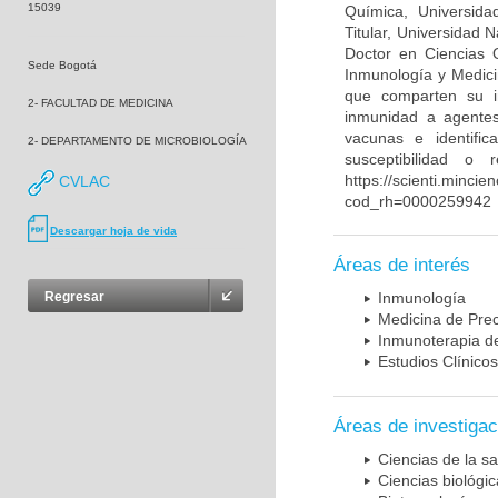
15039
Química, Universida
Titular, Universidad
Doctor en Ciencias 
Sede Bogotá
Inmunología y Medici
que comparten su in
2- FACULTAD DE MEDICINA
inmunidad a agentes 
vacunas e identifi
2- DEPARTAMENTO DE MICROBIOLOGÍA
susceptibilidad o
https://scienti.mincie
CVLAC
cod_rh=0000259942
Descargar hoja de vida
Áreas de interés
Regresar
Inmunología
Medicina de Prec
Inmunoterapia d
Estudios Clínicos
Áreas de investigac
Ciencias de la sa
Ciencias biológi