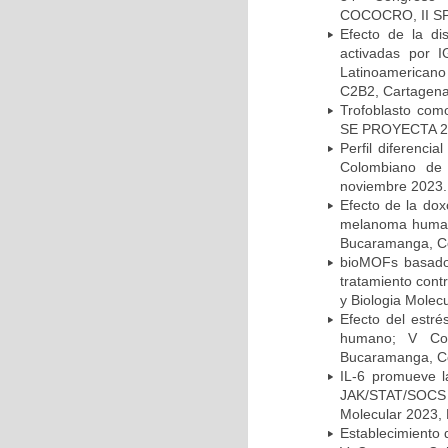
COCOCRO, II SPA
Efecto de la di
activadas por 
Latinoamerican
C2B2, Cartagena
Trofoblasto co
SE PROYECTA 202
Perfil diferenc
Colombiano de 
noviembre 2023.
Efecto de la dox
melanoma humano
Bucaramanga, Co
bioMOFs basados
tratamiento con
y Biologia Mole
Efecto del estré
humano; V Con
Bucaramanga, Co
IL-6 promueve la
JAK/STAT/SOCS 
Molecular 2023,
Establecimiento d