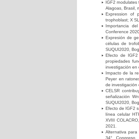
IGF2 modulates 
Alagoas, Brasil,
Expression of p
trophoblast; X S
Importancia de
Conference 2020
Expresión de ge
células de trof
SUQUI2020, Bogo
Efecto de IGF2
propiedades fun
investigación en
Impacto de la re
Peyer en ratone
de investigación
CELSR contribuy
señalización Wn
SUQUI2020, Bogo
Efecto de IGF2 s
línea celular 
XVIII COLACRO,
2021.
Alternativa par
34° Congreso 