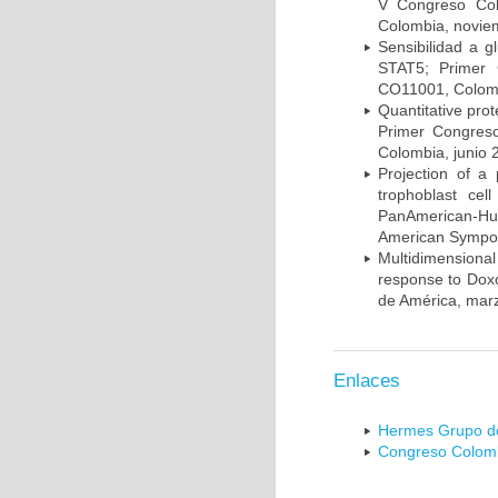
V Congreso Col
Colombia, novie
Sensibilidad a g
STAT5; Primer 
CO11001, Colomb
Quantitative pro
Primer Congres
Colombia, junio 
Projection of 
trophoblast ce
PanAmerican-H
American Sympos
Multidimension
response to Doxo
de América, mar
Enlaces
Hermes Grupo de
Congreso Colomb