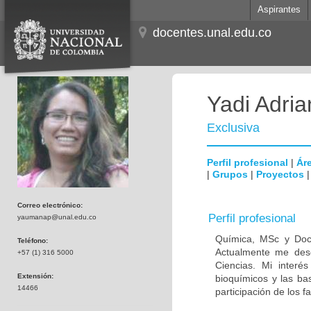
Aspirantes
docentes.unal.edu.co
Yadi Adri
Exclusiva
Perfil profesional
|
Áre
|
Grupos
|
Proyectos
Correo electrónico:
Perfil profesional
yaumanap@unal.edu.co
Química, MSc y Doct
Teléfono:
Actualmente me des
+57 (1) 316 5000
Ciencias. Mi interé
Extensión:
bioquímicos y las bas
14466
participación de los 