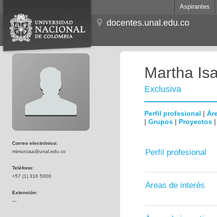
Aspirantes
docentes.unal.edu.co
Martha Is
Exclusiva
Perfil profesional
|
Áre
|
Grupos
|
Proyectos
Correo electrónico:
Perfil profesional
mimurciaa@unal.edu.co
Teléfono:
+57 (1) 316 5000
Áreas de interés
Extensión:
---