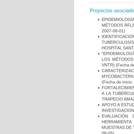
Proyectos asociad
EPIDEMIOLOGÍ
MÉTODOS RFLP-
2007-08-01)
IDENTIFICAC
TUBERCULOSI
HOSPITAL SAN
“EPIDEMIOLOG
LOS MÉTODOS R
VNTR)
(Fecha de
CARACTERIZA
MYCOBACTERIU
(Fecha de inicio
FORTALECIMIEN
A LA TUBERCU
TRAPECIO AMAZ
APOYO A ESTU
INVESTIGACION
EVALUACIÓN 
HERRAMIENT
MUESTRAS DE T
08-05)