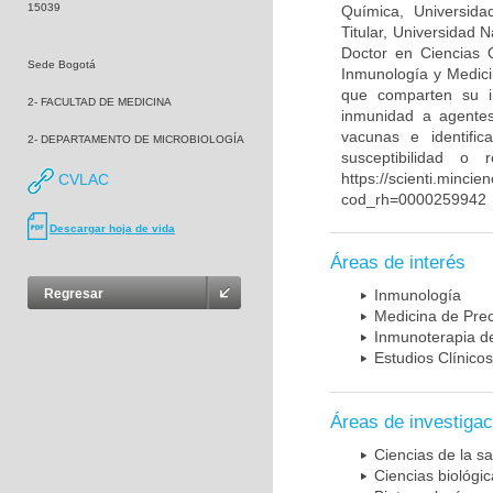
15039
Química, Universida
Titular, Universidad
Doctor en Ciencias 
Sede Bogotá
Inmunología y Medici
que comparten su in
2- FACULTAD DE MEDICINA
inmunidad a agentes 
vacunas e identifi
2- DEPARTAMENTO DE MICROBIOLOGÍA
susceptibilidad o
https://scienti.mincie
CVLAC
cod_rh=0000259942
Descargar hoja de vida
Áreas de interés
Regresar
Inmunología
Medicina de Prec
Inmunoterapia d
Estudios Clínicos
Áreas de investigac
Ciencias de la sa
Ciencias biológi