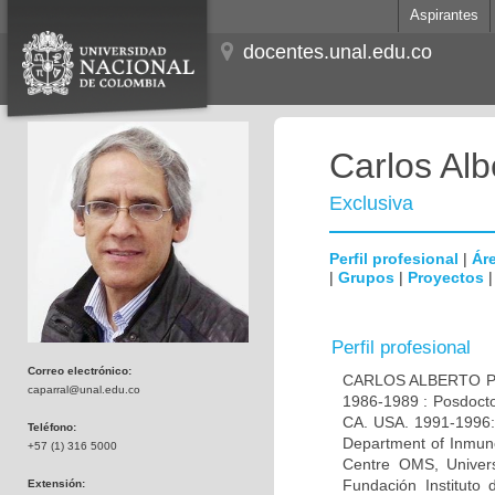
Aspirantes
docentes.unal.edu.co
Carlos Alb
Exclusiva
Perfil profesional
|
Áre
|
Grupos
|
Proyectos
Perfil profesional
Correo electrónico:
CARLOS ALBERTO PAR
caparral@unal.edu.co
1986-1989 : Posdocto
CA. USA. 1991-1996: 
Teléfono:
Department of Inmuno
+57 (1) 316 5000
Centre OMS, Univers
Fundación Instituto
Extensión: