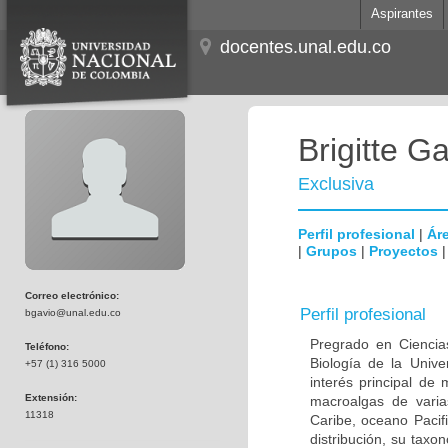
Aspirantes
docentes.unal.edu.co
Brigitte Ga
Exclusiva
Perfil profesional
|
Áre
|
Grupos
|
Proyectos
Correo electrónico:
Perfil profesional
bgavio@unal.edu.co
Pregrado en Ciencias
Teléfono:
Biología de la Unive
+57 (1) 316 5000
interés principal de
Extensión:
macroalgas de varia
11318
Caribe, oceano Pacifi
distribución, su tax