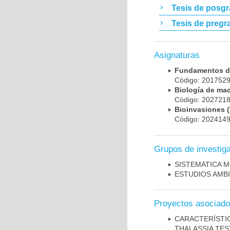
Tesis de posg
Tesis de pregr
Asignaturas
Fundamentos de
Código: 201752
Biología de ma
Código: 202721
Bioinvasiones (
Código: 202414
Grupos de investig
SISTEMATICA 
ESTUDIOS AMBI
Proyectos asociad
CARACTERÍST
THALASSIA TES