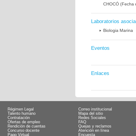
CHOCÓ
(Fecha d
Laboratorios asoci
Biologia Marina
Eventos
Enlaces
Régimen Legal
Correo institucional
Talento humano
Mapa del sitio
Contratación
Redes Sociales
Ofertas de empleo
FAQ
Rendición de cuentas
Quejas y reclamos
Concurso docente
Atención en línea
Pago Virtual
Encuesta