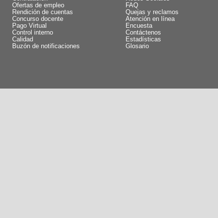
Ofertas de empleo
FAQ
Rendición de cuentas
Quejas y reclamos
Concurso docente
Atención en línea
Pago Virtual
Encuesta
Control interno
Contáctenos
Calidad
Estadísticas
Buzón de notificaciones
Glosario