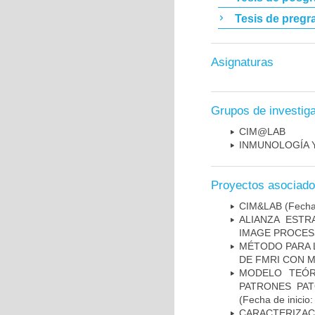
Tesis de pregr
Asignaturas
Grupos de investig
CIM@LAB
INMUNOLOGÍA 
Proyectos asociad
CIM&LAB
(Fecha 
ALIANZA ESTR
IMAGE PROCES
MÉTODO PARA 
DE FMRI CON 
MODELO TEÓR
PATRONES PA
(Fecha de inicio
CARACTERIZAC