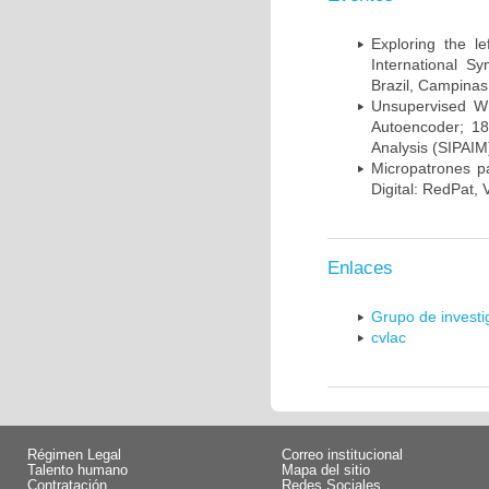
Exploring the l
International S
Brazil, Campinas
Unsupervised Whi
Autoencoder; 18
Analysis (SIPAIM
Micropatrones p
Digital: RedPat, 
Enlaces
Grupo de invest
cvlac
Régimen Legal
Correo institucional
Talento humano
Mapa del sitio
Contratación
Redes Sociales