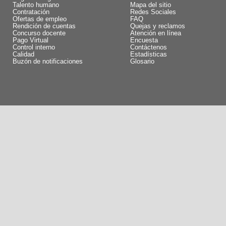
Talento humano
Mapa del sitio
Contratación
Redes Sociales
Ofertas de empleo
FAQ
Rendición de cuentas
Quejas y reclamos
Concurso docente
Atención en línea
Pago Virtual
Encuesta
Control interno
Contáctenos
Calidad
Estadísticas
Buzón de notificaciones
Glosario