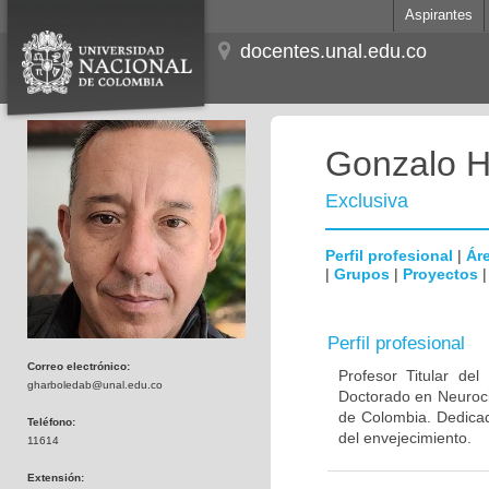
Aspirantes
docentes.unal.edu.co
Gonzalo H
Exclusiva
Perfil profesional
|
Áre
|
Grupos
|
Proyectos
Perfil profesional
Correo electrónico:
Profesor Titular de
gharboledab@unal.edu.co
Doctorado en Neuroci
de Colombia. Dedicad
Teléfono:
del envejecimiento.
11614
Extensión: