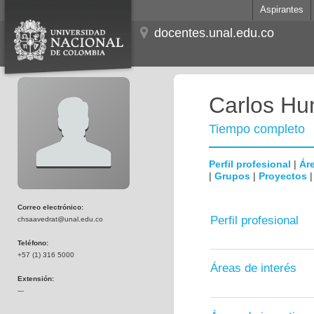
Aspirantes
docentes.unal.edu.co
Carlos Hum
Tiempo completo
Perfil profesional
|
Áre
|
Grupos
|
Proyectos
Correo electrónico:
Perfil profesional
chsaavedrat@unal.edu.co
Teléfono:
+57 (1) 316 5000
Áreas de interés
Extensión:
---