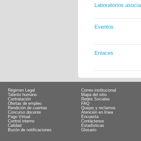
Laboratorios asoci
Eventos
Enlaces
Régimen Legal
Correo institucional
Talento humano
Mapa del sitio
Contratación
Redes Sociales
Ofertas de empleo
FAQ
Rendición de cuentas
Quejas y reclamos
Concurso docente
Atención en línea
Pago Virtual
Encuesta
Control interno
Contáctenos
Calidad
Estadísticas
Buzón de notificaciones
Glosario