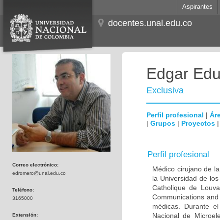
Aspirantes
docentes.unal.edu.co
Edgar Edu
Exclusiva
Perfil profesional
|
Áre
|
Grupos
|
Proyectos
Perfil profesional
Correo electrónico:
Médico cirujano de la
edromero@unal.edu.co
la Universidad de los
Catholique de Louva
Teléfono:
Communications and 
3165000
médicas. Durante e
Nacional de Microel
Extensión: