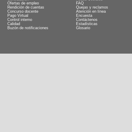
Ofertas de empleo
FAQ
Rendición de cuentas
Quejas y reclamos
Concurso docente
Atención en línea
Pago Virtual
Encuesta
Control interno
Contáctenos
Calidad
Estadísticas
Buzón de notificaciones
Glosario