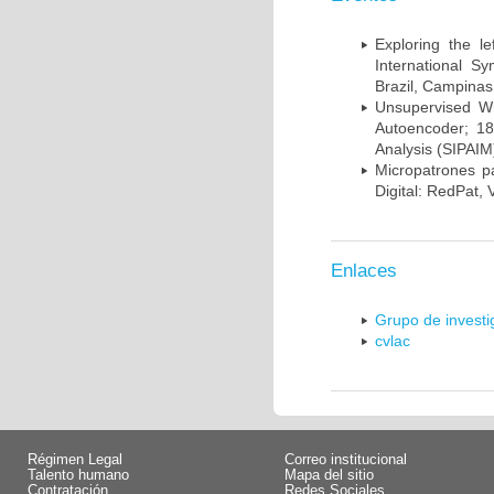
Exploring the l
International S
Brazil, Campinas
Unsupervised Whi
Autoencoder; 18
Analysis (SIPAIM
Micropatrones p
Digital: RedPat, 
Enlaces
Grupo de invest
cvlac
Régimen Legal
Correo institucional
Talento humano
Mapa del sitio
Contratación
Redes Sociales