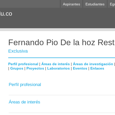
Aspirantes
Estudiantes
Eg
du.co
Fernando Pio De la hoz Res
Exclusiva
Perfil profesional
|
Áreas de interés
|
Áreas de investigación
|
Grupos
|
Proyectos
|
Laboratorios
|
Eventos
|
Enlaces
Perfil profesional
Áreas de interés