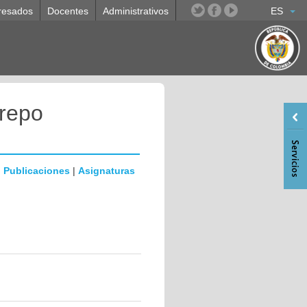
resados
Docentes
Administrativos
ES
trepo
|
Publicaciones
|
Asignaturas