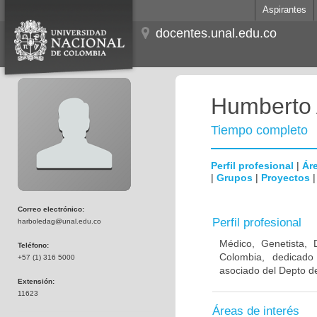
Aspirantes
docentes.unal.edu.co
Humberto 
Tiempo completo
Perfil profesional
|
Áre
|
Grupos
|
Proyectos
Correo electrónico:
Perfil profesional
harboledag@unal.edu.co
Médico, Genetista, 
Teléfono:
Colombia, dedicado
+57 (1) 316 5000
asociado del Depto de
Extensión:
11623
Áreas de interés