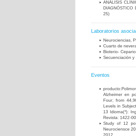
ANÁLISIS CLÍ
DIAGNÓSTICO 
25)
Laboratorios asoci
Neurociencias, P
Cuarto de nevera
Bioterio- Cepario
Secuenciación y 
Eventos
producto:Poli
Alzheimer en po
Four; from 44,9
Levels in Subject
13 Idioma(*): In
Revista: 1422-00
Study of 12 pol
Neurociensce 20
2012.