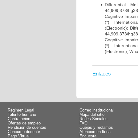
Differential 
44,909,373/hg38)
Cognitive Impairm
(*): Internati
(Electronic); Di
44,909,373/hg38)
Cognitive Impairm
(*): Internati
(Electronic), Wh
Enlaces
Régimen Legal
Correo institucional
Talento humano
Mapa del sitio
Contratación
Redes Sociales
Ofertas de empleo
FAQ
Rendición de cuentas
Quejas y reclamos
Concurso docente
Atención en línea
Pago Virtual
Encuesta