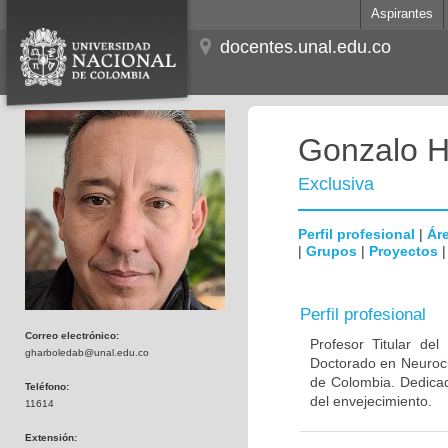
Aspirantes
docentes.unal.edu.co
Gonzalo H
Exclusiva
Perfil profesional
|
Áre
|
Grupos
|
Proyectos
Perfil profesional
Correo electrónico:
Profesor Titular de
gharboledab@unal.edu.co
Doctorado en Neuroci
de Colombia. Dedicad
Teléfono:
del envejecimiento.
11614
Extensión: