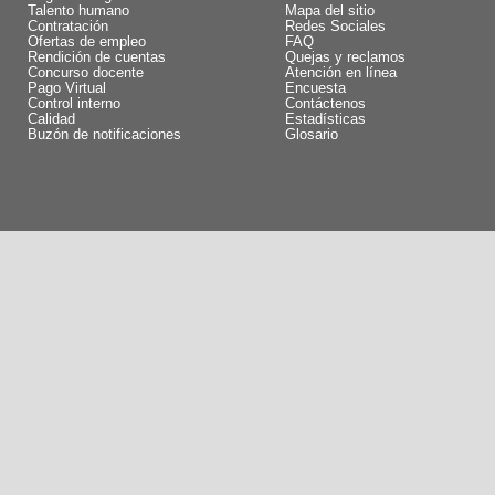
Talento humano
Mapa del sitio
Contratación
Redes Sociales
Ofertas de empleo
FAQ
Rendición de cuentas
Quejas y reclamos
Concurso docente
Atención en línea
Pago Virtual
Encuesta
Control interno
Contáctenos
Calidad
Estadísticas
Buzón de notificaciones
Glosario