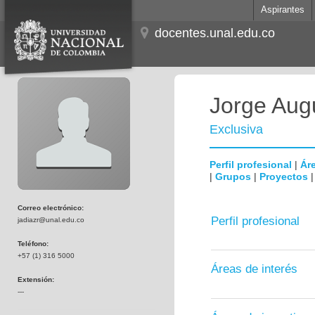
Aspirantes
docentes.unal.edu.co
Jorge Aug
Exclusiva
Perfil profesional
|
Áre
|
Grupos
|
Proyectos
Correo electrónico:
Perfil profesional
jadiazr@unal.edu.co
Teléfono:
+57 (1) 316 5000
Áreas de interés
Extensión:
---