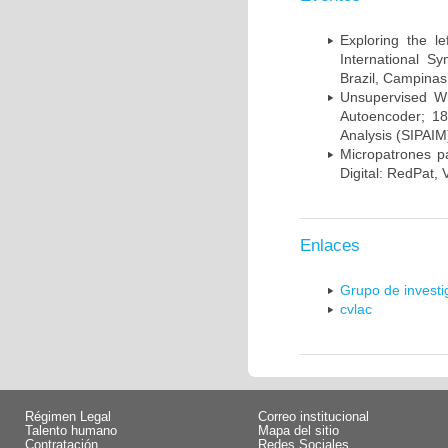
Exploring the l
International S
Brazil, Campinas
Unsupervised Whi
Autoencoder; 18
Analysis (SIPAIM
Micropatrones p
Digital: RedPat, 
Enlaces
Grupo de invest
cvlac
Régimen Legal
Correo institucional
Talento humano
Mapa del sitio
Contratación
Redes Sociales