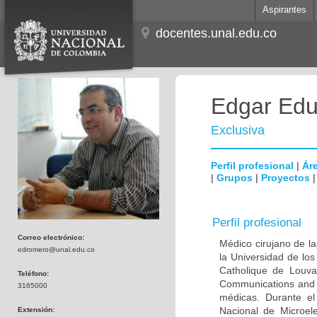
Aspirantes
docentes.unal.edu.co
Edgar Edu
Exclusiva
Perfil profesional
|
Áre
|
Grupos
|
Proyectos
Perfil profesional
Correo electrónico:
Médico cirujano de la
edromero@unal.edu.co
la Universidad de los
Catholique de Louva
Teléfono:
Communications and 
3165000
médicas. Durante e
Nacional de Microel
Extensión: