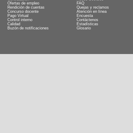
Ofertas de empleo
FAQ
Rendición de cuentas
Quejas y reclamos
Concurso docente
Atención en línea
Pago Virtual
Encuesta
Control interno
Contáctenos
Calidad
Estadísticas
Buzón de notificaciones
Glosario