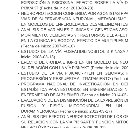
EXPOSICIÓN A PSICOSINA: EFECTO SOBRE LA VÍA 
PI3K/AKT
(Fecha de inicio: 2010-09-23)
NEUROPROTECCION CONFERIDA POR AGONISTAS PPAR
VIAS DE SUPERVIVENCIA NEURONAL, METABOLISMO
EN MODELOS DE ENFERMEDADES DESMIELINIZANTES
ANALISIS DE VARIABLES CLINICAS Y GENETICAS AS
MOVIMIENTO, DEMENCIAS Y TRASTORNOS DEL AFEC
EN LA CLINICA EN BOGOTA: EFECTO DE MULTIPLES
(Fecha de inicio: 2007-09-10)
ESTUDIO DE LA VÍA FOSFATIDILINOSITOL-3 KINASA
inicio: 2008-08-15)
EFECTO DE 6-OHDA E IGF-1 EN UN MODELO DE NE
SU RELACIÓN CON LA VÍA PI3K/AKT
(Fecha de inicio: 20
ESTUDIO DE LA VÍA PI3K/AKT-PTEN EN GLIOMAS: R
PROGRESIÓN Y RESPUESTA AL TRATAMIENTO
(Fecha de
PROGRAMA NACIONAL DE INVESTIGACIÓN EN GEN
ESTADÍSTICA PARA ESTUDIOS EN ENFERMEDADES NE
ENFERMEDAD DE ALZHEIMER
(Fecha de inicio: 2014-05
EVALUACIÓN DE LA DISMINUCIÓN DE LA EXPRESIÓN 
FUSIÓN Y FISIÓN MITOCONDRIAL EN UN
DOPAMINÉRGICAS
(Fecha de inicio: 2012-09-17)
ANÁLISIS DEL EFECTO NEUROPROTECTOR DE LOS GEN
SU RELACIÓN CON LA VÍA PI3K/AKT Y FUNCIÓN MIT
NEUROTÓXICO
(Fecha de inicio: 2006-08-01)