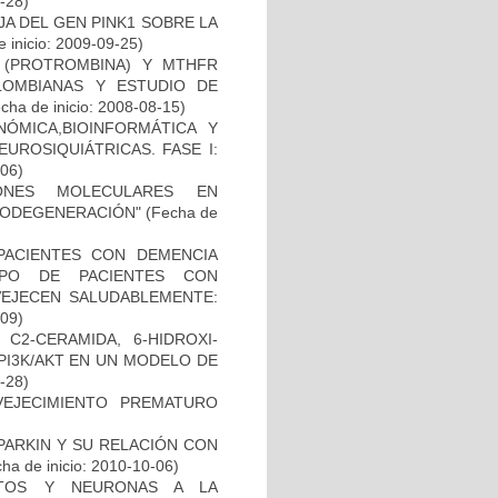
2-28)
AJA DEL GEN PINK1 SOBRE LA
 inicio: 2009-09-25)
I (PROTROMBINA) Y MTHFR
LOMBIANAS Y ESTUDIO DE
cha de inicio: 2008-08-15)
ÓMICA,BIOINFORMÁTICA Y
UROSIQUIÁTRICAS. FASE I:
-06)
IONES MOLECULARES EN
RODEGENERACIÓN"
(Fecha de
PACIENTES CON DEMENCIA
PO DE PACIENTES CON
VEJECEN SALUDABLEMENTE:
-09)
C2-CERAMIDA, 6-HIDROXI-
PI3K/AKT EN UN MODELO DE
8-28)
EJECIMIENTO PREMATURO
PARKIN Y SU RELACIÓN CON
ha de inicio: 2010-10-06)
CITOS Y NEURONAS A LA