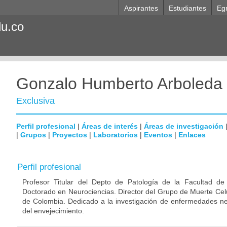
Aspirantes
Estudiantes
Eg
du.co
Gonzalo Humberto Arboleda
Exclusiva
Perfil profesional
|
Áreas de interés
|
Áreas de investigación
|
Grupos
|
Proyectos
|
Laboratorios
|
Eventos
|
Enlaces
Perfil profesional
Profesor Titular del Depto de Patología de la Facultad de
Doctorado en Neurociencias. Director del Grupo de Muerte Celu
de Colombia. Dedicado a la investigación de enfermedades ne
del envejecimiento.