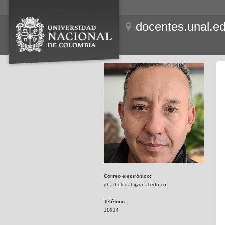
docentes.unal.e
Correo electrónico:
gharboledab@unal.edu.co
Teléfono:
11614