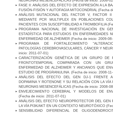
NEURONAS MESENCEFÁLICAS
(Fecha de inicio: 2008-0
FASE II: ANÁLISIS DEL EFECTO DE EXPRESIÓN A LA B
FUSIÓN-FISIÓN Y AUTOFAGIA MITOCONDRIAL
(Fecha de
ANÁLISIS MUTACIONAL DEL FACTOR V, FACTOR I
MEDIANTE PCR MULTIPLEX EN POBLACIONES CO
PACIENTES CON SUSCEPTIBILIDAD A TROMBOFILIA
(Fe
PROGRAMA NACIONAL DE INVESTIGACIÓN EN GEN
ESTADÍSTICA PARA ESTUDIOS EN ENFERMEDADES NE
ENFERMEDAD DE ALZHEIMER
(Fecha de inicio: 2009-08
PROGRAMA DE FORTALECIMIENTO "ALTERAC
PATOLOGÍAS CEREBROVASCULARES, CÁNCER Y NEU
inicio: 2011-07-01)
CARACTERIZACIÓN GENÉTICA DE UN GRUPO DE 
FRONTOTEMPORAL COMPARADA CON UN GRU
ENFERMEDAD DE ALZHEIMER Y ANCIANOS QUE EN
ESTUDIO DE PROGRANULINA.
(Fecha de inicio: 2008-11
ANÁLISIS DEL EFECTO DEL GEN DJ-1 FRENTE A 
DOPAMINA Y ROTENONE Y SU RELACIÓN CON LA VÍA 
NEURONAS MESENCEFÁLICAS
(Fecha de inicio: 2008-0
ENVEJECIMIENTO CEREBRAL Y MODELOS DE ENV
(Fecha de inicio: 2011-07-01)
ANÁLISIS DEL EFECTO NEUROPROTECTOR DEL GEN 
LA VÍA PI3K/AKT EN UN CONTEXTO NEUROTÓXICO
(Fec
SENSIBILIDAD DIFERENCIAL DE OLIGODENDRO