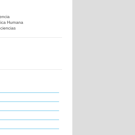
rencia
ética Humana
ociencias