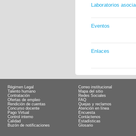
Laboratorios asoci
Eventos
Enlaces
Régimen Legal
Correo institucional
Talento humano
Mapa del sitio
Contratación
Redes Sociales
Ofertas de empleo
FAQ
Rendición de cuentas
Quejas y reclamos
Concurso docente
Atención en línea
Pago Virtual
Encuesta
Control interno
Contáctenos
Calidad
Estadísticas
Buzón de notificaciones
Glosario