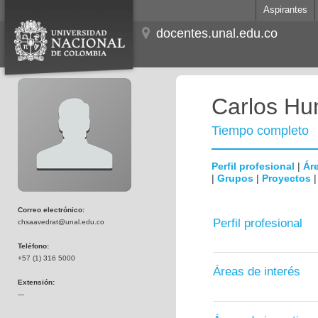
Aspirantes
docentes.unal.edu.co
Carlos Hum
Tiempo completo
Perfil profesional
|
Áre
|
Grupos
|
Proyectos
Correo electrónico:
Perfil profesional
chsaavedrat@unal.edu.co
Teléfono:
+57 (1) 316 5000
Áreas de interés
Extensión:
---