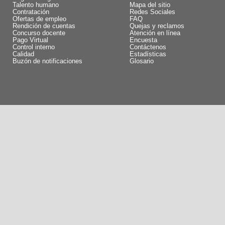
Talento humano
Mapa del sitio
Contratación
Redes Sociales
Ofertas de empleo
FAQ
Rendición de cuentas
Quejas y reclamos
Concurso docente
Atención en línea
Pago Virtual
Encuesta
Control interno
Contáctenos
Calidad
Estadísticas
Buzón de notificaciones
Glosario