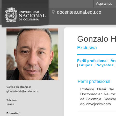
Aspirantes
docentes.unal.edu.co
Gonzalo H
Exclusiva
Perfil profesional
|
Áre
|
Grupos
|
Proyectos
Perfil profesional
Correo electrónico:
Profesor Titular de
gharboledab@unal.edu.co
Doctorado en Neuroci
de Colombia. Dedicad
Teléfono:
del envejecimiento.
11614
Extensión: