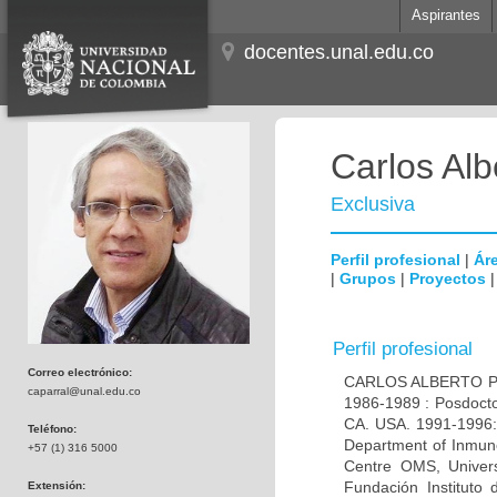
Aspirantes
docentes.unal.edu.co
Carlos Alb
Exclusiva
Perfil profesional
|
Áre
|
Grupos
|
Proyectos
Perfil profesional
Correo electrónico:
CARLOS ALBERTO PAR
caparral@unal.edu.co
1986-1989 : Posdocto
CA. USA. 1991-1996: 
Teléfono:
Department of Inmuno
+57 (1) 316 5000
Centre OMS, Univers
Fundación Instituto
Extensión: