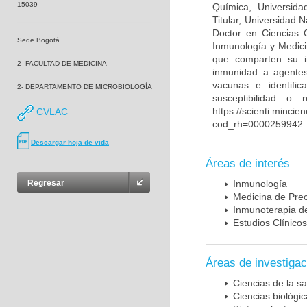
15039
Química, Universida
Titular, Universidad
Doctor en Ciencias 
Sede Bogotá
Inmunología y Medici
que comparten su in
2- FACULTAD DE MEDICINA
inmunidad a agentes 
vacunas e identifi
2- DEPARTAMENTO DE MICROBIOLOGÍA
susceptibilidad o
https://scienti.mincie
CVLAC
cod_rh=0000259942
Descargar hoja de vida
Áreas de interés
Regresar
Inmunología
Medicina de Prec
Inmunoterapia d
Estudios Clínicos
Áreas de investigac
Ciencias de la sa
Ciencias biológi