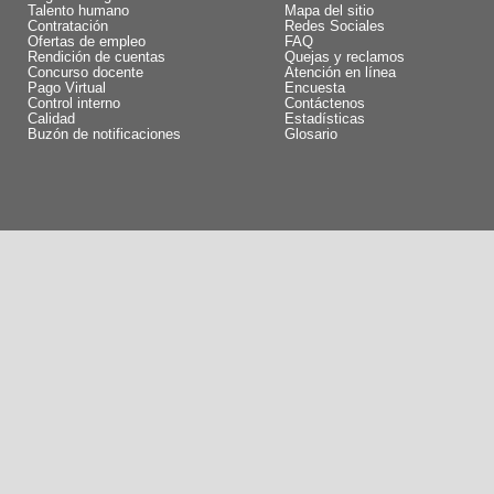
Talento humano
Mapa del sitio
Contratación
Redes Sociales
Ofertas de empleo
FAQ
Rendición de cuentas
Quejas y reclamos
Concurso docente
Atención en línea
Pago Virtual
Encuesta
Control interno
Contáctenos
Calidad
Estadísticas
Buzón de notificaciones
Glosario