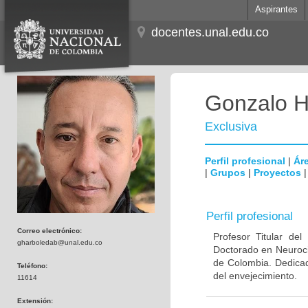
Aspirantes
docentes.unal.edu.co
Gonzalo H
Exclusiva
Perfil profesional
|
Áre
|
Grupos
|
Proyectos
Perfil profesional
Correo electrónico:
Profesor Titular de
gharboledab@unal.edu.co
Doctorado en Neuroci
de Colombia. Dedicad
Teléfono:
del envejecimiento.
11614
Extensión: