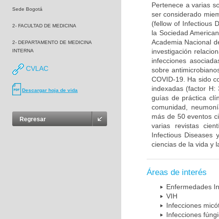
Pertenece a varias so
Sede Bogotá
ser considerado miem
(fellow of Infectiou
2- FACULTAD DE MEDICINA
la Sociedad American
Academia Nacional de
2- DEPARTAMENTO DE MEDICINA
investigación relacio
INTERNA
infecciones asociada
CVLAC
sobre antimicrobiano
COVID-19. Ha sido co
indexadas (factor H:
Descargar hoja de vida
guías de práctica cl
comunidad, neumonía 
más de 50 eventos cie
Regresar
varias revistas cien
Infectious Diseases 
ciencias de la vida y 
Áreas de interés
Enfermedades In
VIH
Infecciones micó
Infecciones fúng