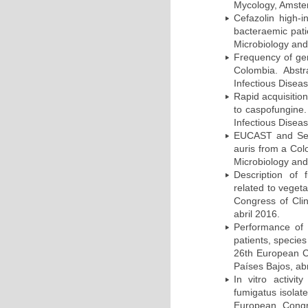
Mycology, Amster
Cefazolin high-i
bacteraemic pati
Microbiology and
Frequency of ge
Colombia. Abst
Infectious Disea
Rapid acquisition
to caspofungine.
Infectious Disea
EUCAST and Sensi
auris from a Col
Microbiology and
Description of f
related to veget
Congress of Clin
abril 2016.
Performance of 
patients, species
26th European Co
Países Bajos, abr
In vitro activit
fumigatus isolat
European Congre