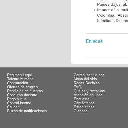
Países Bajos, abr
Impact of a mult
Colombia. Abst
Infectious Disea
Enlaces
Régimen Legal
Correo institucional
Talento humano
Mapa del sitio
Contratación
Redes Sociales
Ofertas de empleo
FAQ
Rendición de cuentas
Quejas y reclamos
Concurso docente
Atención en línea
Pago Virtual
Encuesta
Control interno
Contáctenos
Calidad
Estadísticas
Buzón de notificaciones
Glosario