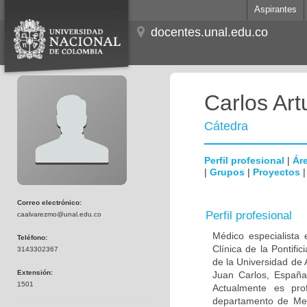
Aspirantes
docentes.unal.edu.co
Carlos Ar
Cátedra
Perfil profesional
|
Áre
|
Grupos
|
Proyectos
Correo electrónico:
Perfil profesional
caalvarezmo@unal.edu.co
Médico especialista 
Teléfono:
Clínica de la Pontifi
3143302367
de la Universidad de
Extensión:
Juan Carlos, España;
1501
Actualmente es prof
departamento de Medi