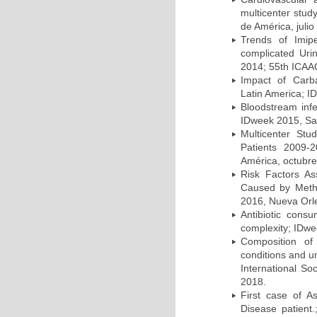
multicenter stud
de América, julio
Trends of Imipe
complicated Uri
2014; 55th ICAA
Impact of Carb
Latin America; I
Bloodstream infe
IDweek 2015, Sa
Multicenter Stu
Patients 2009-
América, octubre
Risk Factors As
Caused by Methi
2016, Nueva Orl
Antibiotic cons
complexity; IDwe
Composition of 
conditions and u
International So
2018.
First case of A
Disease patient