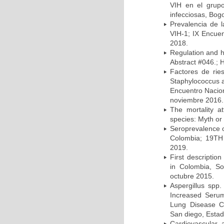
VIH en el grup
infecciosas, Bog
Prevalencia de l
VIH-1; IX Encue
2018.
Regulation and he
Abstract #046.; 
Factores de rie
Staphylococcus a
Encuentro Nacion
noviembre 2016.
The mortality a
species: Myth or 
Seroprevalence o
Colombia; 19TH 
2019.
First description
in Colombia, So
octubre 2015.
Aspergillus spp
Increased Serum 
Lung Disease CO
San diego, Esta
Cardiovascular 