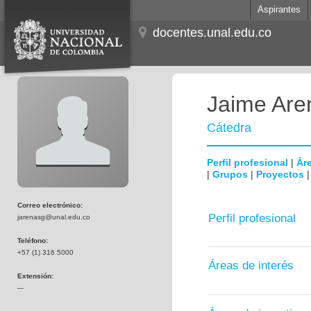
Aspirantes
docentes.unal.edu.co
Jaime Ar
Cátedra
Perfil profesional
|
Áre
|
Grupos
|
Proyectos
Correo electrónico:
Perfil profesional
jarenasg@unal.edu.co
Teléfono:
+57 (1) 316 5000
Áreas de interés
Extensión:
---