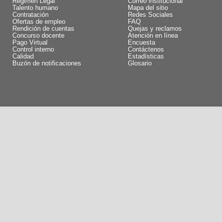
Régimen Legal
Correo institucional
Talento humano
Mapa del sitio
Contratación
Redes Sociales
Ofertas de empleo
FAQ
Rendición de cuentas
Quejas y reclamos
Concurso docente
Atención en línea
Pago Virtual
Encuesta
Control interno
Contáctenos
Calidad
Estadísticas
Buzón de notificaciones
Glosario