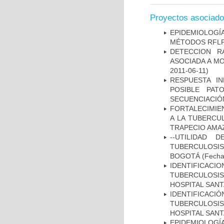
Proyectos asociad
EPIDEMIOLOGÍ
MÉTODOS RFLP-
DETECCION R
ASOCIADA A M
2011-06-11)
RESPUESTA I
POSIBLE PAT
SECUENCIACIÓ
FORTALECIMIEN
A LA TUBERCU
TRAPECIO AMAZ
--UTILIDAD
TUBERCULOSIS
BOGOTÁ
(Fecha 
IDENTIFICAC
TUBERCULOSI
HOSPITAL SANT
IDENTIFICAC
TUBERCULOSI
HOSPITAL SAN
EPIDEMIOLOGÍ