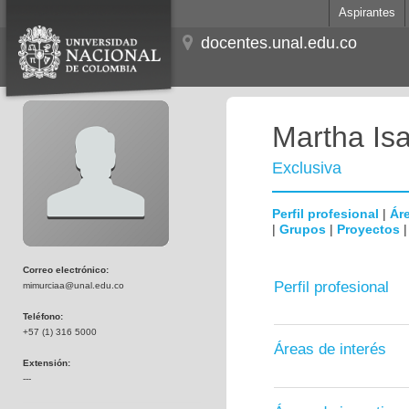
Aspirantes
docentes.unal.edu.co
Martha Is
Exclusiva
Perfil profesional
|
Áre
|
Grupos
|
Proyectos
Correo electrónico:
Perfil profesional
mimurciaa@unal.edu.co
Teléfono:
+57 (1) 316 5000
Áreas de interés
Extensión:
---