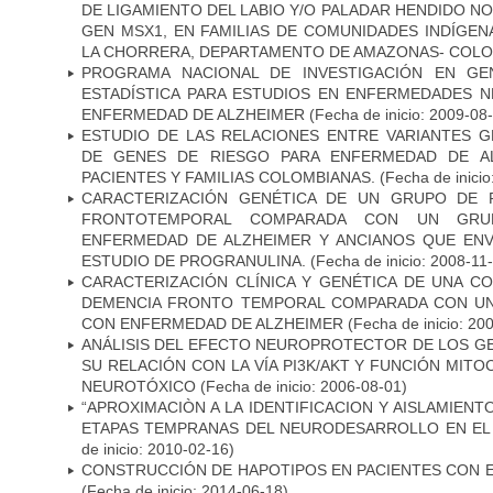
DE LIGAMIENTO DEL LABIO Y/O PALADAR HENDIDO N
GEN MSX1, EN FAMILIAS DE COMUNIDADES INDÍGE
LA CHORRERA, DEPARTAMENTO DE AMAZONAS- COLO
PROGRAMA NACIONAL DE INVESTIGACIÓN EN GEN
ESTADÍSTICA PARA ESTUDIOS EN ENFERMEDADES NE
ENFERMEDAD DE ALZHEIMER
(Fecha de inicio: 2009-08
ESTUDIO DE LAS RELACIONES ENTRE VARIANTES G
DE GENES DE RIESGO PARA ENFERMEDAD DE AL
PACIENTES Y FAMILIAS COLOMBIANAS.
(Fecha de inicio
CARACTERIZACIÓN GENÉTICA DE UN GRUPO DE 
FRONTOTEMPORAL COMPARADA CON UN GRU
ENFERMEDAD DE ALZHEIMER Y ANCIANOS QUE EN
ESTUDIO DE PROGRANULINA.
(Fecha de inicio: 2008-11
CARACTERIZACIÓN CLÍNICA Y GENÉTICA DE UNA C
DEMENCIA FRONTO TEMPORAL COMPARADA CON UN
CON ENFERMEDAD DE ALZHEIMER
(Fecha de inicio: 20
ANÁLISIS DEL EFECTO NEUROPROTECTOR DE LOS GEN
SU RELACIÓN CON LA VÍA PI3K/AKT Y FUNCIÓN MIT
NEUROTÓXICO
(Fecha de inicio: 2006-08-01)
“APROXIMACIÒN A LA IDENTIFICACION Y AISLAMIEN
ETAPAS TEMPRANAS DEL NEURODESARROLLO EN EL
de inicio: 2010-02-16)
CONSTRUCCIÓN DE HAPOTIPOS EN PACIENTES CON 
(Fecha de inicio: 2014-06-18)