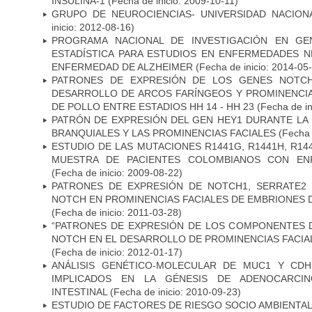
INSULINA-1
(Fecha de inicio: 2009-10-11)
GRUPO DE NEUROCIENCIAS- UNIVERSIDAD NACION
inicio: 2012-08-16)
PROGRAMA NACIONAL DE INVESTIGACIÓN EN GEN
ESTADÍSTICA PARA ESTUDIOS EN ENFERMEDADES NE
ENFERMEDAD DE ALZHEIMER
(Fecha de inicio: 2014-05
PATRONES DE EXPRESIÓN DE LOS GENES NOTCH
DESARROLLO DE ARCOS FARÍNGEOS Y PROMINENCIA
DE POLLO ENTRE ESTADIOS HH 14 - HH 23
(Fecha de in
PATRÓN DE EXPRESIÓN DEL GEN HEY1 DURANTE LA
BRANQUIALES Y LAS PROMINENCIAS FACIALES
(Fecha 
ESTUDIO DE LAS MUTACIONES R1441G, R1441H, R14
MUESTRA DE PACIENTES COLOMBIANOS CON EN
(Fecha de inicio: 2009-08-22)
PATRONES DE EXPRESIÓN DE NOTCH1, SERRATE2 
NOTCH EN PROMINENCIAS FACIALES DE EMBRIONES D
(Fecha de inicio: 2011-03-28)
“PATRONES DE EXPRESIÓN DE LOS COMPONENTES D
NOTCH EN EL DESARROLLO DE PROMINENCIAS FACIA
(Fecha de inicio: 2012-01-17)
ANÁLISIS GENÉTICO-MOLECULAR DE MUC1 Y CD
IMPLICADOS EN LA GÉNESIS DE ADENOCARCI
INTESTINAL
(Fecha de inicio: 2010-09-23)
ESTUDIO DE FACTORES DE RIESGO SOCIO AMBIENTAL