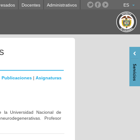
resados
Docentes
Administrativos
ES
s
|
Publicaciones
|
Asignaturas
e la Universidad Nacional de
eurodegenerativas. Profesor