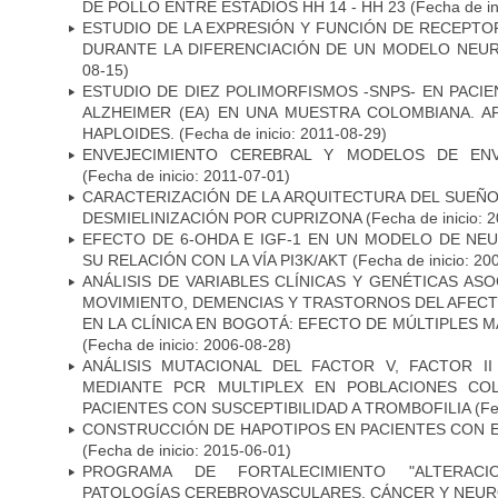
DE POLLO ENTRE ESTADIOS HH 14 - HH 23
(Fecha de in
ESTUDIO DE LA EXPRESIÓN Y FUNCIÓN DE RECEPTO
DURANTE LA DIFERENCIACIÓN DE UN MODELO NEU
08-15)
ESTUDIO DE DIEZ POLIMORFISMOS -SNPS- EN PAC
ALZHEIMER (EA) EN UNA MUESTRA COLOMBIANA. A
HAPLOIDES.
(Fecha de inicio: 2011-08-29)
ENVEJECIMIENTO CEREBRAL Y MODELOS DE ENV
(Fecha de inicio: 2011-07-01)
CARACTERIZACIÓN DE LA ARQUITECTURA DEL SUEÑ
DESMIELINIZACIÓN POR CUPRIZONA
(Fecha de inicio: 
EFECTO DE 6-OHDA E IGF-1 EN UN MODELO DE NE
SU RELACIÓN CON LA VÍA PI3K/AKT
(Fecha de inicio: 20
ANÁLISIS DE VARIABLES CLÍNICAS Y GENÉTICAS AS
MOVIMIENTO, DEMENCIAS Y TRASTORNOS DEL AFEC
EN LA CLÍNICA EN BOGOTÁ: EFECTO DE MÚLTIPLES 
(Fecha de inicio: 2006-08-28)
ANÁLISIS MUTACIONAL DEL FACTOR V, FACTOR I
MEDIANTE PCR MULTIPLEX EN POBLACIONES CO
PACIENTES CON SUSCEPTIBILIDAD A TROMBOFILIA
(Fe
CONSTRUCCIÓN DE HAPOTIPOS EN PACIENTES CON 
(Fecha de inicio: 2015-06-01)
PROGRAMA DE FORTALECIMIENTO "ALTERAC
PATOLOGÍAS CEREBROVASCULARES, CÁNCER Y NEU