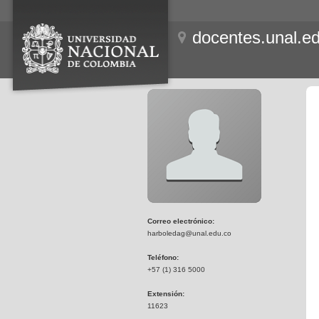
docentes.unal.e
Correo electrónico:
harboledag@unal.edu.co
Teléfono:
+57 (1) 316 5000
Extensión:
11623