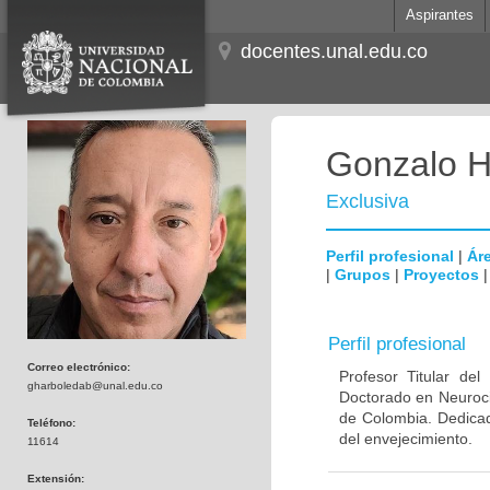
Aspirantes
docentes.unal.edu.co
Gonzalo H
Exclusiva
Perfil profesional
|
Áre
|
Grupos
|
Proyectos
Perfil profesional
Correo electrónico:
Profesor Titular de
gharboledab@unal.edu.co
Doctorado en Neuroci
de Colombia. Dedicad
Teléfono:
del envejecimiento.
11614
Extensión: