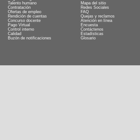
Talento humano
Mapa del sitio
Contratación
Redes Sociales
Ofertas de empleo
FAQ
Rendición de cuentas
Quejas y reclamos
Concurso docente
Atención en línea
Pago Virtual
Encuesta
Control interno
Contáctenos
Calidad
Estadísticas
Buzón de notificaciones
Glosario