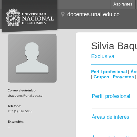
Aspirantes
docentes.unal.edu.co
Silvia Baq
Exclusiva
Perfil profesional
|
Áre
|
Grupos
|
Proyectos
Correo electrónico:
Perfil profesional
sbaqueroc@unal.edu.co
Teléfono:
+57 (1) 316 5000
Áreas de interés
Extensión:
---