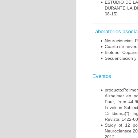
ESTUDIO DE L
DURANTE LA D
08-15)
Laboratorios asoci
Neurociencias, P
Cuarto de nevera
Bioterio- Cepario
Secuenciación y 
Eventos
producto:Poli
Alzheimer en po
Four; from 44,9
Levels in Subject
13 Idioma(*): In
Revista: 1422-00
Study of 12 pol
Neurociensce 20
2012.