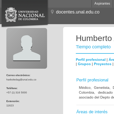
Aspirantes
docentes.unal.edu.co
Humberto 
Tiempo completo
Perfil profesional
|
Áre
|
Grupos
|
Proyectos
Correo electrónico:
Perfil profesional
harboledag@unal.edu.co
Médico, Genetista, 
Teléfono:
Colombia, dedicado
+57 (1) 316 5000
asociado del Depto de
Extensión:
11623
Áreas de interés