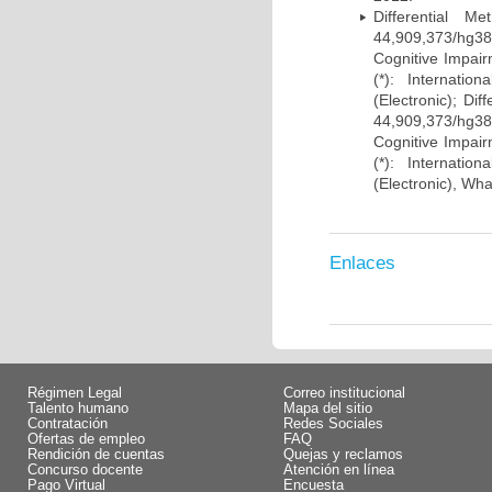
Differential 
44,909,373/hg38)
Cognitive Impairm
(*): Internati
(Electronic); Di
44,909,373/hg38)
Cognitive Impairm
(*): Internati
(Electronic), Wh
Enlaces
Régimen Legal
Correo institucional
Talento humano
Mapa del sitio
Contratación
Redes Sociales
Ofertas de empleo
FAQ
Rendición de cuentas
Quejas y reclamos
Concurso docente
Atención en línea
Pago Virtual
Encuesta