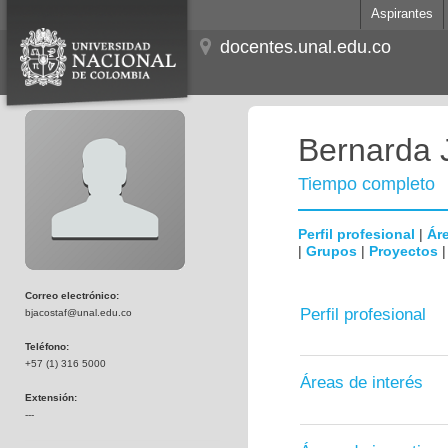
Aspirantes
docentes.unal.edu.co
Bernarda 
Tiempo completo
Perfil profesional
|
Áre
|
Grupos
|
Proyectos
Correo electrónico:
Perfil profesional
bjacostaf@unal.edu.co
Teléfono:
+57 (1) 316 5000
Áreas de interés
Extensión:
---