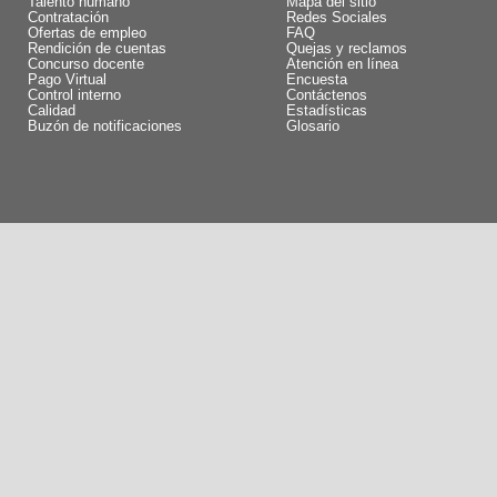
Talento humano
Mapa del sitio
Contratación
Redes Sociales
Ofertas de empleo
FAQ
Rendición de cuentas
Quejas y reclamos
Concurso docente
Atención en línea
Pago Virtual
Encuesta
Control interno
Contáctenos
Calidad
Estadísticas
Buzón de notificaciones
Glosario