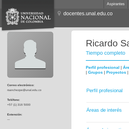
Aspirantes
docentes.unal.edu.co
Ricardo S
Tiempo completo
Perfil profesional
|
Áre
|
Grupos
|
Proyectos
Correo electrónico:
Perfil profesional
rsanchezpe@unal.edu.co
Teléfono:
+57 (1) 316 5000
Áreas de interés
Extensión:
---