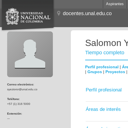
Aspirantes
docentes.unal.edu.co
Salomon Y
Tiempo completo
Perfil profesional
|
Áre
|
Grupos
|
Proyectos
Correo electrónico:
Perfil profesional
syezioror@unal.edu.co
Teléfono:
+57 (1) 316 5000
Áreas de interés
Extensión:
---