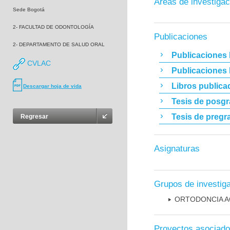
Áreas de investigac
Sede Bogotá
2- FACULTAD DE ODONTOLOGÍA
Publicaciones
2- DEPARTAMENTO DE SALUD ORAL
Publicaciones 
CVLAC
Publicaciones
Libros publica
Descargar hoja de vida
Tesis de posg
Tesis de pregr
Regresar
Asignaturas
Grupos de investig
ORTODONCIA A
Proyectos asociad