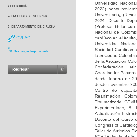
Universidad Naciona
Sede Bogotá
2022) hasta noviemb
Universitario¿ (Resol
2- FACULTAD DE MEDICINA
2024. Docente Depa
(Profesor titular co
2- DEPARTAMENTO DE CIRUGÍA
Nacional de Colombi
CVLAC
cardíaco en el Adulto
Universidad Nacion
Sociedad Cundinamar
Descargar hoja de vida
la Sociedad Colombia
de la Asociación Colo
Confederación Lat
Regresar
Coordinador Postgrad
desde febrero de 2
desde noviembre 200
Centro de capacit
Reanimación Colom
Traumatizado. CEMU-
Experimentado, 8 
Actualización Instru
Docente del Curso d
Congress of Cardiolog
Taller de Arritmias P
SCARE desde el año 2