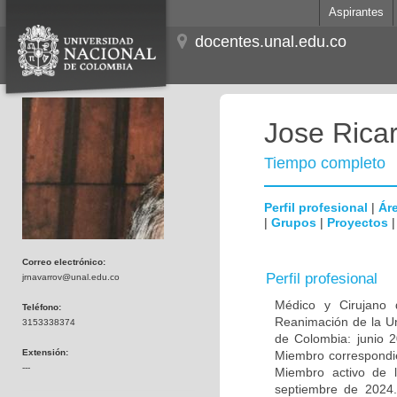
Aspirantes
docentes.unal.edu.co
Jose Rica
Tiempo completo
Perfil profesional
|
Áre
|
Grupos
|
Proyectos
Correo electrónico:
Perfil profesional
jrnavarrov@unal.edu.co
Médico y Cirujano d
Teléfono:
Reanimación de la U
3153338374
de Colombia: junio 
Extensión:
Miembro correspondie
---
Miembro activo de 
septiembre de 2024.