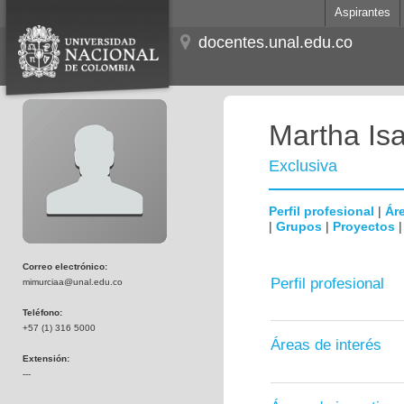
Aspirantes
docentes.unal.edu.co
Martha Is
Exclusiva
Perfil profesional
|
Áre
|
Grupos
|
Proyectos
Correo electrónico:
Perfil profesional
mimurciaa@unal.edu.co
Teléfono:
+57 (1) 316 5000
Áreas de interés
Extensión:
---