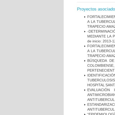
Proyectos asociad
FORTALECIMIEN
A LA TUBERCU
TRAPECIO AMAZ
-DETERMINACI
MEDIANTE LA 
de inicio: 2013-1
FORTALECIMIEN
A LA TUBERCU
TRAPECIO AMAZ
BÚSQUEDA DE
COLOMBIENS
PERTENECIENT
IDENTIFICAC
TUBERCULOSI
HOSPITAL SAN
EVALUACIÓN 
ANTIMICROB
ANTITUBERCU
ESTANDARIZ
ANTITUBERCUL
“EPIDEMIOLOG