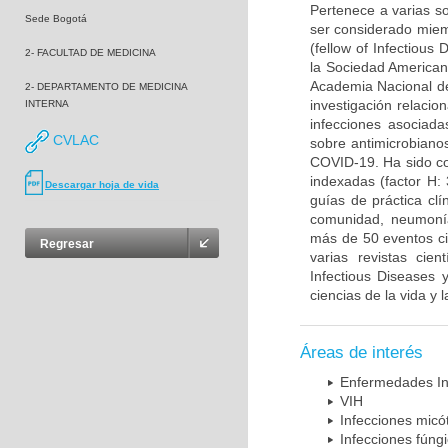
Pertenece a varias so
Sede Bogotá
ser considerado miem
(fellow of Infectiou
2- FACULTAD DE MEDICINA
la Sociedad American
Academia Nacional de
2- DEPARTAMENTO DE MEDICINA
investigación relacio
INTERNA
infecciones asociada
CVLAC
sobre antimicrobiano
COVID-19. Ha sido co
indexadas (factor H:
Descargar hoja de vida
guías de práctica cl
comunidad, neumonía 
más de 50 eventos cie
Regresar
varias revistas cien
Infectious Diseases 
ciencias de la vida y 
Áreas de interés
Enfermedades In
VIH
Infecciones micó
Infecciones fúng