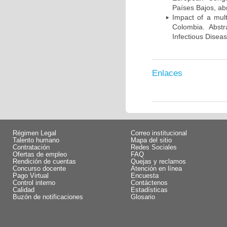
Países Bajos, abr
Impact of a mult
Colombia. Abst
Infectious Disea
Enlaces
Régimen Legal
Correo institucional
Talento humano
Mapa del sitio
Contratación
Redes Sociales
Ofertas de empleo
FAQ
Rendición de cuentas
Quejas y reclamos
Concurso docente
Atención en línea
Pago Virtual
Encuesta
Control interno
Contáctenos
Calidad
Estadísticas
Buzón de notificaciones
Glosario