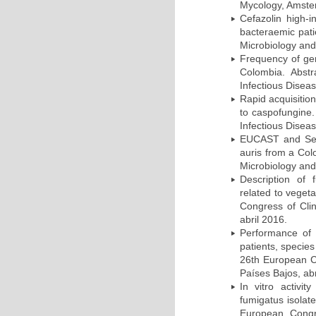
Mycology, Amster
Cefazolin high-i
bacteraemic pati
Microbiology and
Frequency of ge
Colombia. Abst
Infectious Disea
Rapid acquisition
to caspofungine.
Infectious Disea
EUCAST and Sensi
auris from a Col
Microbiology and
Description of f
related to veget
Congress of Clin
abril 2016.
Performance of 
patients, species
26th European Co
Países Bajos, abr
In vitro activit
fumigatus isolat
European Congre