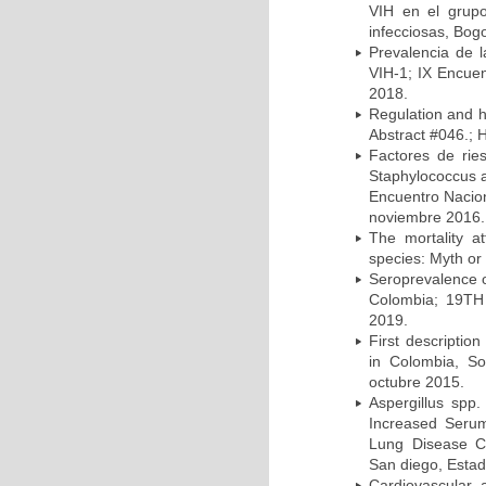
VIH en el grup
infecciosas, Bog
Prevalencia de l
VIH-1; IX Encue
2018.
Regulation and he
Abstract #046.; 
Factores de rie
Staphylococcus a
Encuentro Nacion
noviembre 2016.
The mortality a
species: Myth or 
Seroprevalence o
Colombia; 19TH 
2019.
First description
in Colombia, So
octubre 2015.
Aspergillus spp
Increased Serum 
Lung Disease CO
San diego, Esta
Cardiovascular 