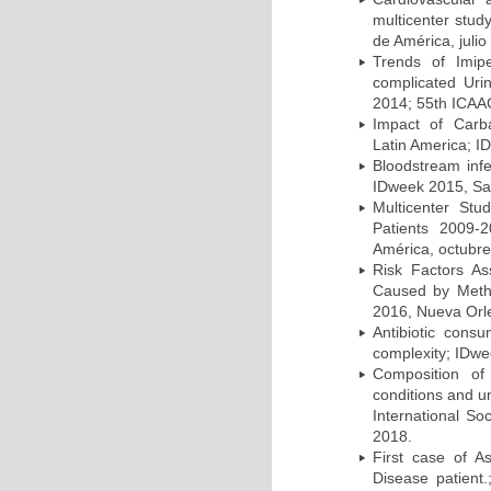
multicenter stud
de América, julio
Trends of Imipe
complicated Uri
2014; 55th ICAA
Impact of Carb
Latin America; I
Bloodstream infe
IDweek 2015, Sa
Multicenter Stu
Patients 2009-
América, octubre
Risk Factors As
Caused by Methi
2016, Nueva Orl
Antibiotic cons
complexity; IDwe
Composition of 
conditions and u
International So
2018.
First case of A
Disease patient