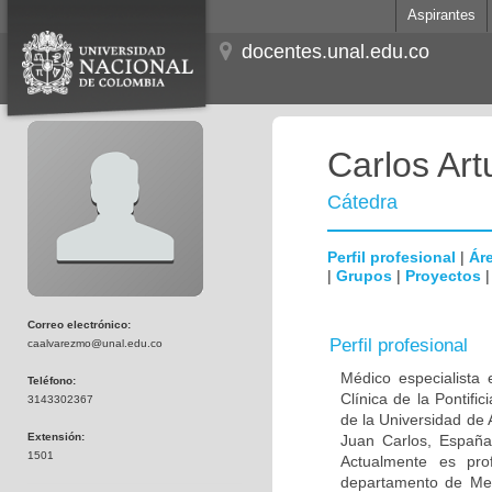
Aspirantes
docentes.unal.edu.co
Carlos Ar
Cátedra
Perfil profesional
|
Áre
|
Grupos
|
Proyectos
Correo electrónico:
Perfil profesional
caalvarezmo@unal.edu.co
Médico especialista 
Teléfono:
Clínica de la Pontifi
3143302367
de la Universidad de
Extensión:
Juan Carlos, España;
1501
Actualmente es prof
departamento de Medi