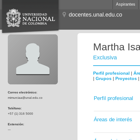
Aspirantes
docentes.unal.edu.co
Martha Is
Exclusiva
Perfil profesional
|
Áre
|
Grupos
|
Proyectos
Correo electrónico:
Perfil profesional
mimurciaa@unal.edu.co
Teléfono:
+57 (1) 316 5000
Áreas de interés
Extensión:
---