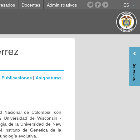
resados
Docentes
Administrativos
ES
rrez
|
Publicaciones
|
Asignaturas
d Nacional de Colombia, con
a Universidad de Wisconsin -
ogía de la Universidad de New
l Instituto de Genética de la
unología evolutiva.