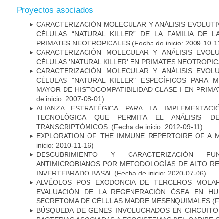
Proyectos asociados
CARACTERIZACIÓN MOLECULAR Y ANÁLISIS EVOLUT
CÉLULAS “NATURAL KILLER” DE LA FAMILIA DE 
PRIMATES NEOTROPICALES
(Fecha de inicio: 2009-10-1
CARACTERIZACIÓN MOLECULAR Y ANÁLISIS EVOL
CÉLULAS 'NATURAL KILLER' EN PRIMATES NEOTROPI
CARACTERIZACIÓN MOLECULAR Y ANÁLISIS EVOL
CÉLULAS "NATURAL KILLER" ESPECÍFICOS PARA
MAYOR DE HISTOCOMPATIBILIDAD CLASE I EN PRIM
de inicio: 2007-08-01)
ALIANZA ESTRATÉGICA PARA LA IMPLEMENTAC
TECNOLÓGICA QUE PERMITA EL ANÁLISIS 
TRANSCRIPTÓMICOS.
(Fecha de inicio: 2012-09-11)
EXPLORATION OF THE IMMUNE REPERTOIRE OF A 
inicio: 2010-11-16)
DESCUBRIMIENTO Y CARACTERIZACIÓN FU
ANTIMICROBIANOS POR METODOLOGÍAS DE ALTO RE
INVERTEBRADO BASAL
(Fecha de inicio: 2020-07-06)
ALVÉOLOS POS EXODONCIA DE TERCEROS MOLAR
EVALUACIÓN DE LA REGENERACIÓN ÓSEA EN HU
SECRETOMA DE CÉLULAS MADRE MESENQUIMALES
(F
BÚSQUEDA DE GENES INVOLUCRADOS EN CIRCUIT