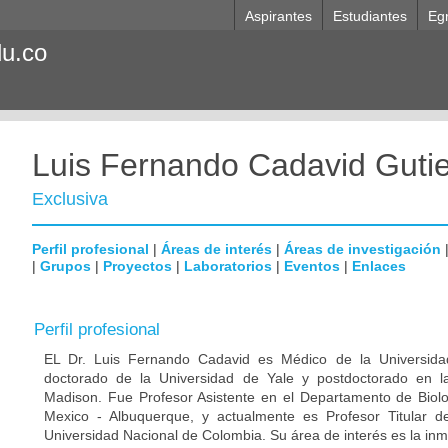
Aspirantes
Estudiantes
Eg
du.co
Luis Fernando Cadavid Gutie
Exclusiva
Perfil profesional
|
Áreas de interés
|
Áreas de investigación
|
Grupos
|
Proyectos
|
Laboratorios
|
Eventos
|
Enlaces
Perfil profesional
EL Dr. Luis Fernando Cadavid es Médico de la Universida
doctorado de la Universidad de Yale y postdoctorado en l
Madison. Fue Profesor Asistente en el Departamento de Biol
Mexico - Albuquerque, y actualmente es Profesor Titular de
Universidad Nacional de Colombia. Su área de interés es la inm