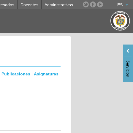
resados
Docentes
Administrativos
ES
|
Publicaciones
|
Asignaturas