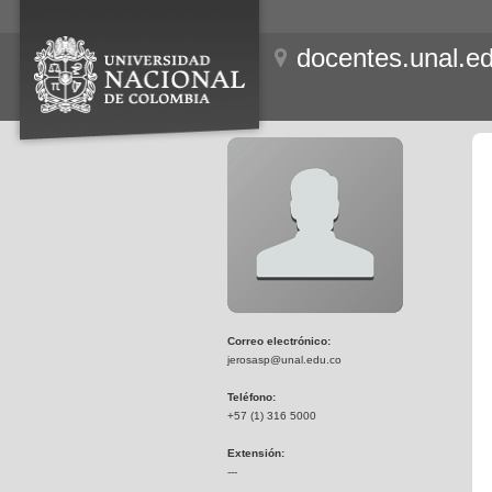
docentes.unal.e
Correo electrónico:
jerosasp@unal.edu.co
Teléfono:
+57 (1) 316 5000
Extensión:
---