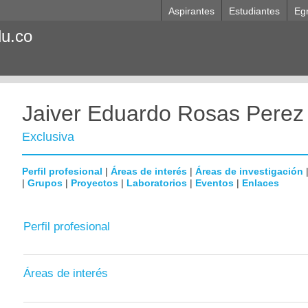
Aspirantes
Estudiantes
Eg
du.co
Jaiver Eduardo Rosas Perez
Exclusiva
Perfil profesional
|
Áreas de interés
|
Áreas de investigación
|
Grupos
|
Proyectos
|
Laboratorios
|
Eventos
|
Enlaces
Perfil profesional
Áreas de interés