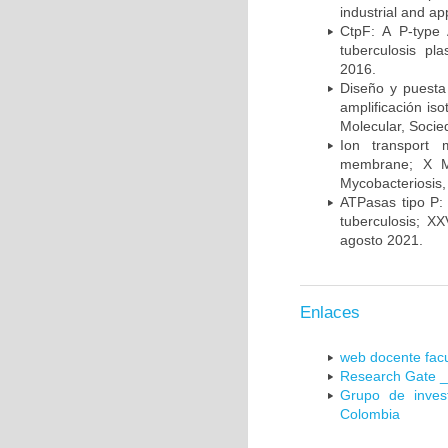
industrial and a
CtpF: A P-type
tuberculosis p
2016.
Diseño y puesta
amplificación is
Molecular, Socie
Ion transport 
membrane; X Me
Mycobacteriosis,
ATPasas tipo P: 
tuberculosis; X
agosto 2021.
Enlaces
web docente facu
Research Gate _
Grupo de inves
Colombia