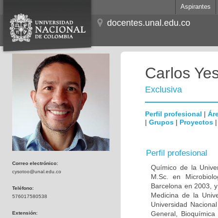
Aspirantes
docentes.unal.edu.co
Carlos Ye
Exclusiva
Perfil profesional
|
Áre
|
Grupos
|
Proyectos
Perfil profesional
Correo electrónico:
Químico de la Unive
cysotoo@unal.edu.co
M.Sc. en Microbiolo
Barcelona en 2003, y
Teléfono:
Medicina de la Univ
576017580538
Universidad Naciona
General, Bioquímica 
Extensión: