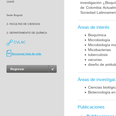
14445
investigación ¿Bioqu
de Colombia Actualme
Sociedad Latinoameric
Sede Bogotá
2- FACULTAD DE CIENCIAS
Áreas de interés
2- DEPARTAMENTO DE QUÍMICA
Bioquímica
Microbiología
CVLAC
Microbiología mo
Micobacterias
Descargar hoja de vida
tuberculosis
vacunas
diseño de antitu
Regresar
Áreas de investigac
Ciencias biológi
Biotecnología en
Publicaciones