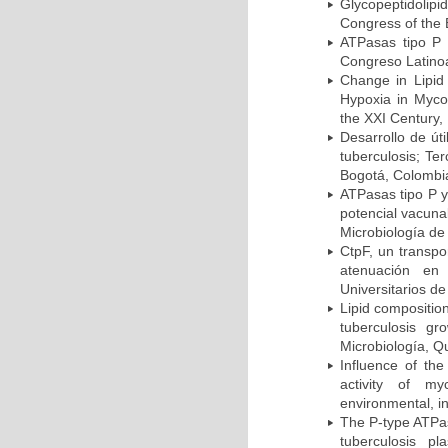
Glycopeptidolipi
Congress of the 
ATPasas tipo P 
Congreso Latinoa
Change in Lipid
Hypoxia in Mycob
the XXI Century,
Desarrollo de út
tuberculosis; Te
Bogotá, Colombi
ATPasas tipo P 
potencial vacuna
Microbiología de
CtpF, un transp
atenuación en 
Universitarios d
Lipid compositio
tuberculosis g
Microbiología, Q
Influence of th
activity of my
environmental, i
The P-type ATPas
tuberculosis p