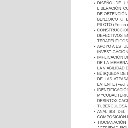
DISEÑO DE U
LIBERACIÓN C
DE OBTENCIÓN
BENZOICO O E
PILOTO
(Fecha d
CONSTRUCCI
DEFECTIVOS E
TERAPEUTICOS
APOYO A ESTU
INVESTIGACION
IMPLICACIÓN D
DE LA MEMBRA
LA VIABILIDA
BÚSQUEDA DE 
DE LAS ATPAS
LATENTE
(Fecha
IDENTIFICACI
MYCOBACTERIU
DESINTOXICA
TUBERCULOSA
ANÁLISIS DEL
COMPOSICIÓN 
TIOCIANACIÓN
ACTIVIDAD BIO