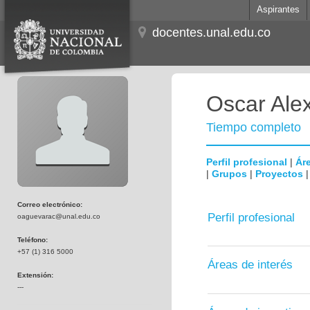
Aspirantes
docentes.unal.edu.co
Oscar Ale
Tiempo completo
Perfil profesional
|
Áre
|
Grupos
|
Proyectos
Correo electrónico:
Perfil profesional
oaguevarac@unal.edu.co
Teléfono:
+57 (1) 316 5000
Áreas de interés
Extensión:
---