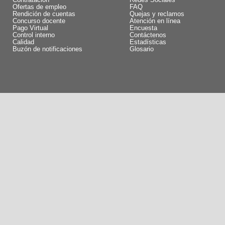
Contratación
Redes Sociales
Ofertas de empleo
FAQ
Rendición de cuentas
Quejas y reclamos
Concurso docente
Atención en línea
Pago Virtual
Encuesta
Control interno
Contáctenos
Calidad
Estadísticas
Buzón de notificaciones
Glosario