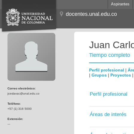
Aspirantes
docentes.unal.edu.co
Juan Carl
Tiempo completo
Perfil profesional
|
Áre
|
Grupos
|
Proyectos
Correo electrónico:
Perfil profesional
jceslavac@unal.edu.co
Teléfono:
+57 (1) 316 5000
Áreas de interés
Extensión:
---