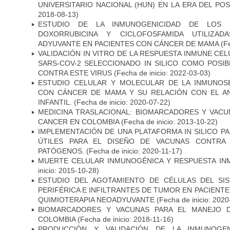
UNIVERSITARIO NACIONAL (HUN) EN LA ERA DEL PO
2018-08-13)
ESTUDIO DE LA INMUNOGENICIDAD DE LOS 
DOXORRUBICINA Y CICLOFOSFAMIDA UTILIZA
ADYUVANTE EN PACIENTES CON CÁNCER DE MAMA
(Fe
VALIDACIÓN IN VITRO DE LA RESPUESTA INMUNE CEL
SARS-COV-2 SELECCIONADO IN SILICO COMO POSI
CONTRA ESTE VIRUS
(Fecha de inicio: 2022-03-03)
ESTUDIO CELULAR Y MOLECULAR DE LA INMUNOS
CON CÁNCER DE MAMA Y SU RELACIÓN CON EL A
INFANTIL.
(Fecha de inicio: 2020-07-22)
MEDICINA TRASLACIONAL: BIOMARCADORES Y VACU
CANCER EN COLOMBIA
(Fecha de inicio: 2013-10-22)
IMPLEMENTACIÓN DE UNA PLATAFORMA IN SILICO PA
ÚTILES PARA EL DISEÑO DE VACUNAS CONTRA 
PATÓGENOS.
(Fecha de inicio: 2020-11-17)
MUERTE CELULAR INMUNOGÉNICA Y RESPUESTA IN
inicio: 2015-10-28)
ESTUDIO DEL AGOTAMIENTO DE CÉLULAS DEL SI
PERIFÉRICA E INFILTRANTES DE TUMOR EN PACIENT
QUIMIOTERAPIA NEOADYUVANTE
(Fecha de inicio: 2020
BIOMARCADORES Y VACUNAS PARA EL MANEJO 
COLOMBIA
(Fecha de inicio: 2018-11-16)
PRODUCCIÓN Y VALIDACIÓN DE LA INMUNOGE