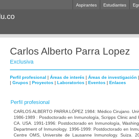
Aspirantes
Estudiantes
Eg
du.co
Carlos Alberto Parra Lopez
Exclusiva
Perfil profesional
|
Áreas de interés
|
Áreas de investigación
|
Grupos
|
Proyectos
|
Laboratorios
|
Eventos
|
Enlaces
Perfil profesional
CARLOS ALBERTO PARRA LÓPEZ 1984: Médico Cirujano. Unive
1986-1989 : Posdoctorado en Inmunología, Scripps Clinic and 
CA. USA. 1991-1996: Postdoctorado en Inmunología, Washingto
Department of Inmunology. 1996-1999: Postdoctorado en Inmun
Centre OMS, Universite de Lausanne Inmunology. Suiza. 200