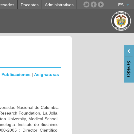
resados
Docentes
Administrativos
ES
|
Publicaciones
|
Asignaturas
rsidad Nacional de Colombia
Research Foundation. La Jolla.
n University, Medical School.
ología: Institute de Biochimie
0-2005 : Director Científico,