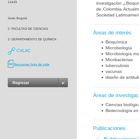
14445
investigación ¿Bioqu
de Colombia Actualme
Sociedad Latinoameric
Sede Bogotá
2- FACULTAD DE CIENCIAS
Áreas de interés
2- DEPARTAMENTO DE QUÍMICA
Bioquímica
Microbiología
CVLAC
Microbiología mo
Micobacterias
Descargar hoja de vida
tuberculosis
vacunas
diseño de antitu
Regresar
Áreas de investigac
Ciencias biológi
Biotecnología en
Publicaciones