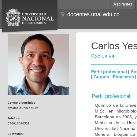
Aspirantes
docentes.unal.edu.co
Carlos Ye
Exclusiva
Perfil profesional
|
Áre
|
Grupos
|
Proyectos
Perfil profesional
Correo electrónico:
Químico de la Unive
cysotoo@unal.edu.co
M.Sc. en Microbiolo
Barcelona en 2003, y
Teléfono:
Medicina de la Univ
576017580538
Universidad Naciona
General, Bioquímica 
Extensión: