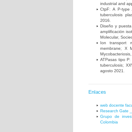
industrial and a
CtpF: A P-type
tuberculosis p
2016.
Diseño y puesta
amplificación is
Molecular, Socie
Ion transport 
membrane; X Me
Mycobacteriosis,
ATPasas tipo P: 
tuberculosis; X
agosto 2021.
Enlaces
web docente facu
Research Gate _
Grupo de inves
Colombia