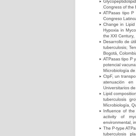
Glycopeptidolipi
Congress of the 
ATPasas tipo P 
Congreso Latinoa
Change in Lipid
Hypoxia in Mycob
the XXI Century,
Desarrollo de út
tuberculosis; Te
Bogotá, Colombi
ATPasas tipo P 
potencial vacuna
Microbiología de
CtpF, un transp
atenuación en 
Universitarios d
Lipid compositio
tuberculosis g
Microbiología, Q
Influence of th
activity of my
environmental, i
The P-type ATPas
tuberculosis p