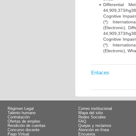
Differential 
44,909,373/hg38)
Cognitive Impairm
(*): Internati
(Electronic); Di
44,909,373/hg38)
Cognitive Impairm
(*): Internati
(Electronic), Wh
Enlaces
Régimen Legal
Correo institucional
Talento humano
Mapa del sitio
Contratación
Redes Sociales
Ofertas de empleo
FAQ
Rendición de cuentas
Quejas y reclamos
Concurso docente
Atención en línea
Pago Virtual
Encuesta