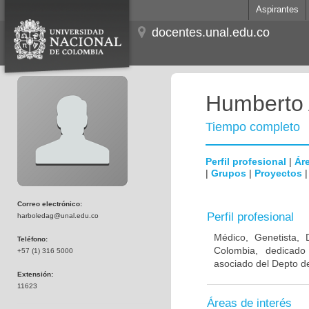
Aspirantes
docentes.unal.edu.co
Humberto 
Tiempo completo
Perfil profesional
|
Áre
|
Grupos
|
Proyectos
Correo electrónico:
Perfil profesional
harboledag@unal.edu.co
Médico, Genetista, 
Teléfono:
Colombia, dedicado
+57 (1) 316 5000
asociado del Depto de
Extensión:
11623
Áreas de interés