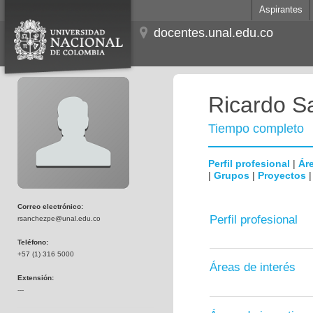
Aspirantes
docentes.unal.edu.co
Ricardo S
Tiempo completo
Perfil profesional
|
Áre
|
Grupos
|
Proyectos
Correo electrónico:
Perfil profesional
rsanchezpe@unal.edu.co
Teléfono:
+57 (1) 316 5000
Áreas de interés
Extensión:
---