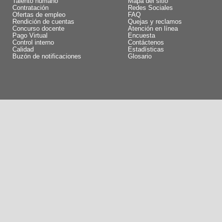
Talento humano
Mapa del sitio
Contratación
Redes Sociales
Ofertas de empleo
FAQ
Rendición de cuentas
Quejas y reclamos
Concurso docente
Atención en línea
Pago Virtual
Encuesta
Control interno
Contáctenos
Calidad
Estadísticas
Buzón de notificaciones
Glosario