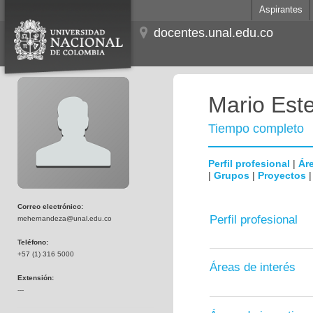
Aspirantes
docentes.unal.edu.co
Mario Est
Tiempo completo
Perfil profesional
|
Áre
|
Grupos
|
Proyectos
Correo electrónico:
Perfil profesional
mehernandeza@unal.edu.co
Teléfono:
+57 (1) 316 5000
Áreas de interés
Extensión:
---