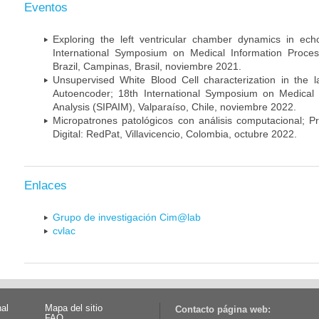
Eventos
Exploring the left ventricular chamber dynamics in ec
International Symposium on Medical Information Proces
Brazil, Campinas, Brasil, noviembre 2021.
Unsupervised White Blood Cell characterization in the l
Autoencoder; 18th International Symposium on Medical 
Analysis (SIPAIM), Valparaíso, Chile, noviembre 2022.
Micropatrones patológicos con análisis computacional; P
Digital: RedPat, Villavicencio, Colombia, octubre 2022.
Enlaces
Grupo de investigación Cim@lab
cvlac
nal
Mapa del sitio
Contacto página web:
FAQ