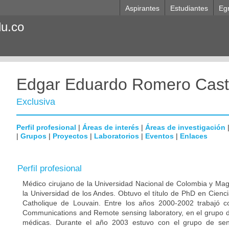
Aspirantes
Estudiantes
Eg
du.co
Edgar Eduardo Romero Cast
Exclusiva
Perfil profesional
|
Áreas de interés
|
Áreas de investigación
|
Grupos
|
Proyectos
|
Laboratorios
|
Eventos
|
Enlaces
Perfil profesional
Médico cirujano de la Universidad Nacional de Colombia y Magi
la Universidad de los Andes. Obtuvo el título de PhD en Cienc
Catholique de Louvain. Entre los años 2000-2002 trabajó 
Communications and Remote sensing laboratory, en el grupo
médicas. Durante el año 2003 estuvo con el grupo de sen