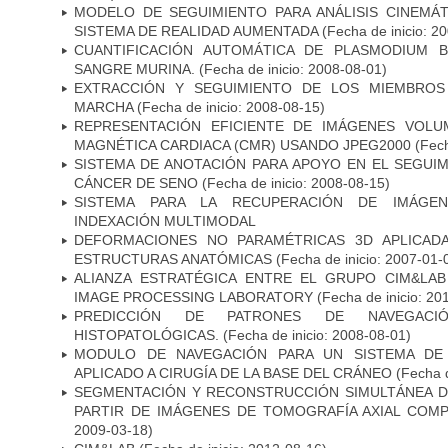
MODELO DE SEGUIMIENTO PARA ANÁLISIS CINEMÁ
SISTEMA DE REALIDAD AUMENTADA
(Fecha de inicio: 2
CUANTIFICACIÓN AUTOMÁTICA DE PLASMODIUM 
SANGRE MURINA.
(Fecha de inicio: 2008-08-01)
EXTRACCIÓN Y SEGUIMIENTO DE LOS MIEMBROS
MARCHA
(Fecha de inicio: 2008-08-15)
REPRESENTACIÓN EFICIENTE DE IMÁGENES VOLU
MAGNÉTICA CARDIACA (CMR) USANDO JPEG2000
(Fech
SISTEMA DE ANOTACIÓN PARA APOYO EN EL SEGUI
CÁNCER DE SENO
(Fecha de inicio: 2008-08-15)
SISTEMA PARA LA RECUPERACIÓN DE IMÁGEN
INDEXACIÓN MULTIMODAL
DEFORMACIONES NO PARAMÉTRICAS 3D APLICAD
ESTRUCTURAS ANATÓMICAS
(Fecha de inicio: 2007-01-
ALIANZA ESTRATÉGICA ENTRE EL GRUPO CIM&LA
IMAGE PROCESSING LABORATORY
(Fecha de inicio: 20
PREDICCIÓN DE PATRONES DE NAVEGACI
HISTOPATOLÓGICAS.
(Fecha de inicio: 2008-08-01)
MODULO DE NAVEGACIÓN PARA UN SISTEMA DE 
APLICADO A CIRUGÍA DE LA BASE DEL CRÁNEO
(Fecha d
SEGMENTACIÓN Y RECONSTRUCCIÓN SIMULTÁNEA D
PARTIR DE IMÁGENES DE TOMOGRAFÍA AXIAL COM
2009-03-18)