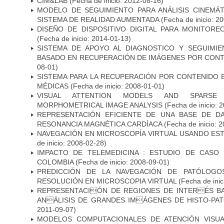
CIM&LAB
(Fecha de inicio: 2012-08-16)
MODELO DE SEGUIMIENTO PARA ANÁLISIS CINEMÁ
SISTEMA DE REALIDAD AUMENTADA
(Fecha de inicio: 2
DISEÑO DE DISPOSITIVO DIGITAL PARA MONITORE
(Fecha de inicio: 2014-01-13)
SISTEMA DE APOYO AL DIAGNOSTICO Y SEGUIMI
BASADO EN RECUPERACIÓN DE IMÁGENES POR CON
08-01)
SISTEMA PARA LA RECUPERACIÓN POR CONTENIDO 
MÉDICAS
(Fecha de inicio: 2008-01-01)
VISUAL ATTENTION MODELS AND SPARSE 
MORPHOMETRICAL IMAGE ANALYSIS
(Fecha de inicio: 
REPRESENTACIÓN EFICIENTE DE UNA BASE DE D
RESONANCIA MAGNÉTICA CARDÍACA
(Fecha de inicio: 
NAVEGACIÓN EN MICROSCOPÍA VIRTUAL USANDO ES
de inicio: 2008-02-28)
IMPACTO DE TELEMEDICINA : ESTUDIO DE CASO
COLOMBIA
(Fecha de inicio: 2008-09-01)
PREDICCIÓN DE LA NAVEGACIÓN DE PATÓLOGO
RESOLUCIÓN EN MICROSCOPIA VIRTUAL
(Fecha de inic
REPRESENTACIÓN DE REGIONES DE INTERÉS B
ANÁLISIS DE GRANDES IMÁGENES DE HISTO-P
2011-09-07)
MODELOS COMPUTACIONALES DE ATENCIÓN VISUA